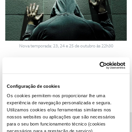
Nova temporada: 23, 24 e 25 de outubro às 22h30
O Escândalo na Ginástica dos EUA
Configuração de cookies
Os cookies permitem-nos proporcionar lhe uma
experiência de navegação personalizada e segura.
Utilizamos cookies e/ou ferramentas similares nos
nossos websites ou aplicações que são necessários
para o seu bom funcionamento técnico (cookies
necessários para a prestação de serviço).
25 de outubro às 23h30