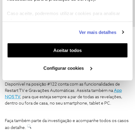
Precisa de ajuda?
Caso aceite, poderemos utilizar cookies para analisar
informação estatística (cookies de analítica), adaptar
este serviço às suas preferências e apresentar-lhe
O
Crime + Investigation
é o primeiro canal de TV dedicado à
Ver mais detalhes
funcionalidades (cookies de personalização e
investigação de crimes reais. O canal convida-o a mergulhar na
apaixonante busca pela verdade através da investigação criminal.
funcionalidade) e adaptar anúncios aos seus interesses
Na sua programação, conta impactantes histórias que o
(cookies de publicidade personalizada). Pode gerir a
Aceitar todos
transportam até ao mais profundo mundo do crime e leva-o para
utilização dos cookies clicando em "
Configurar
além do ‘quê’ e ‘como’ para entender o ‘porquê’ e aumentar o seu
Cookies
".
conhecimento sobre a natureza humana.
Configurar cookies
Disponível na posição #122 conta com as funcionalidades de
Restart TV e Gravações Automáticas. Assista também
na
App
NOS TV
, para que esteja sempre a par de todas as revelações,
dentro ou fora de casa, no seu smartphone, tablet e PC.
Faça também parte da investigação e acompanhe todos os casos
ao detalhe.