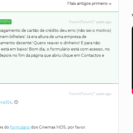
Mais antigos primeiro
SPOSTA
Forum|Forum|7 years ago
o pagamento de cartão de crédito deu erro (não sei o motivo)
o nem bilhetes! Já era altura de uma empresa de
amento decente! Quero reaver o dinheiro! E para não
 está em baixo!
Bom dia, o formulário está com acesso, no
epois no fim da página que abriu clique em Contactos e
Forum|Forum|7 years ago
ira356
, 🙂
és do
formulário
dos Cinemas NOS, por favor.