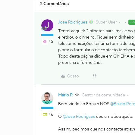
2 Comentários
Jose Rodrigues
Super User
RE
Tentei adquirir 2 bilhetes para imax e n
e retirou o dinheiro. Fiquei sem dinheir
+5
telecomunicações ter uma forma de pag
piorar o formulário de contacto também
Topo desta página clique em CINEMA e d
preencha o formulário.
Gosto
Mário P.
Gestor da comunidade
Bem-vindo ao Fórum NOS
@Bruno Pere
+6
O
@Jose Rodrigues
deu uma boa ajuda.
Assim, pedimos que nos contacte atrav