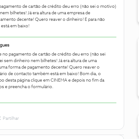
o pagamento de cartão de crédito deu erro (não sei o motivo)
o nem bilhetes! Já era altura de uma empresa de
amento decente! Quero reaver o dinheiro! E para não
 está em baixo!
igues
x e no pagamento de cartão de crédito deu erro (não sei
uei sem dinheiro nem bilhetes! Já era altura de uma
 uma forma de pagamento decente! Quero reaver o
ulário de contacto também está em baixo!
Bom dia, o
po desta página clique em CINEMA e depois no fim da
os e preencha o formulário.
Partilhar