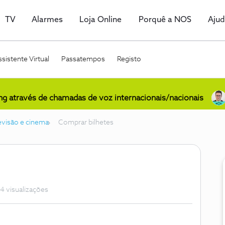
TV
Alarmes
Loja Online
Porquê a NOS
Aju
sistente Virtual
Passatempos
Registo
ing através de chamadas de voz internacionais/nacionais
levisão e cinema
Comprar bilhetes
4 visualizações