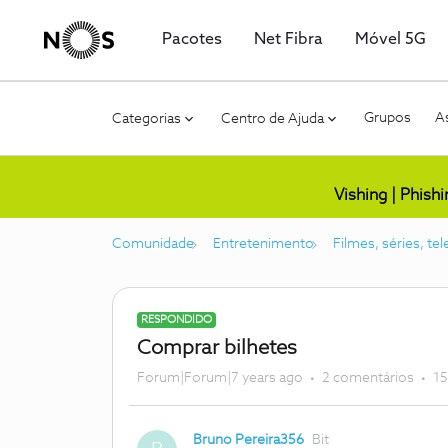
Pacotes
Net Fibra
Móvel 5G
Grupos
As
Categorias
Centro de Ajuda
Vishing | Phish
Comunidade
Entretenimento
Filmes, séries, te
RESPONDIDO
Comprar bilhetes
Forum|Forum|7 years ago
2 comentários
15
Bruno Pereira356
Bit