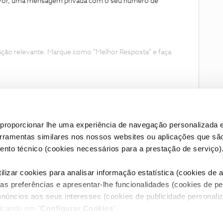
favor, uma mensagem privada com o seu número de
ação relevante. Marque como "Melhor Resposta" e faça
proporcionar lhe uma experiência de navegação personalizada e
erramentas similares nos nossos websites ou aplicações que sã
nto técnico (cookies necessários para a prestação de serviço)
lizar cookies para analisar informação estatística (cookies de an
as preferências e apresentar-lhe funcionalidades (cookies de p
Condições do Fórum NOS
Accessibility statement
anúncios aos seus interesses (cookies de publicidade personaliz
licando em "
Configurar Cookies
".
RIVACIDADE
CONFIGURAR COOKIES
QUALIDADE DE SERVIÇO