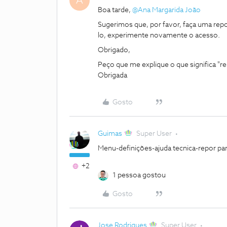
A
Boa tarde, ​
@Ana Margarida João
Sugerimos que, por favor, faça uma repo
lo, experimente novamente o acesso.
Obrigado,
Peço que me explique o que significa "
Obrigada
Gosto
Guimas
Super User
Menu-definições-ajuda tecnica-repor par
+2
1 pessoa gostou
Gosto
Jose Rodrigues
Super User