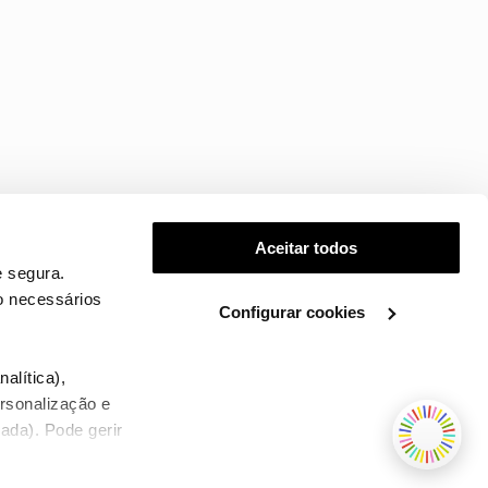
Aceitar todos
 segura.
o necessários
Configurar cookies
.
alítica),
ersonalização e
ada). Pode gerir
TERMOS E CONDIÇÕES
WHOLESALE