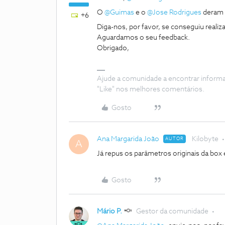
O ​
@Guimas
e o ​
@Jose Rodrigues
deram 
+6
Diga-nos, por favor, se conseguiu reali
Aguardamos o seu feedback.
Obrigado,
Ajude a comunidade a encontrar inform
"Like" nos melhores comentários.
Gosto
Ana Margarida João
Kilobyte
AUTOR
A
Já repus os parâmetros originais da bo
Gosto
Mário P.
Gestor da comunidade