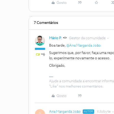
Gosto
7 Comentários
Mário P.
Gestor da comunidade
Boa tarde, ​
@Ana Margarida João
Sugerimos que, por favor, faça uma repo
+6
lo, experimente novamente o acesso.
Obrigado,
Ajude a comunidade a encontrar inform
"Like" nos melhores comentários.
Gosto
Ana Margarida João
Kilobyte
AUTOR