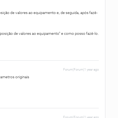
sição de valores ao equipamento e, de seguida, após fazê-
reposição de valores ao equipamento" e como posso fazê-lo.
Forum|Forum|1 year ago
ametros originais
Forum|Forum|1 year ago