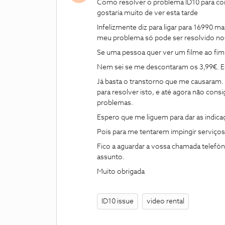
Como resolver o problema ID10 para cons
gostaria muito de ver esta tarde
Infelizmente diz para ligar para 16990 m
meu problema só pode ser resolvido nos
Se uma pessoa quer ver um filme ao fim
Nem sei se me descontaram os 3,99€. E
Já basta o transtorno que me causaram.
para resolver isto, e até agora não con
problemas.
Espero que me liguem para dar as indicaç
Pois para me tentarem impingir serviço
Fico a aguardar a vossa chamada telefó
assunto.
Muito obrigada
ID10 issue
video rental