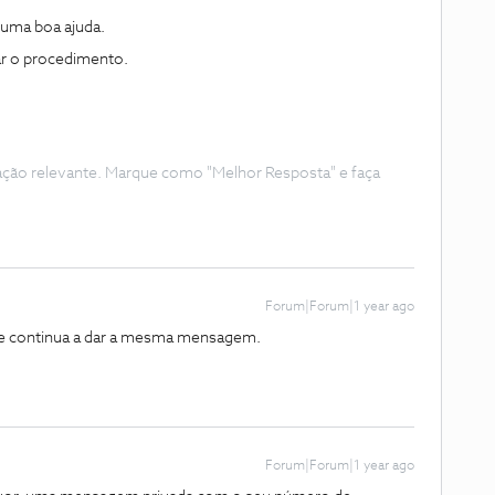
uma boa ajuda.
zar o procedimento.
ação relevante. Marque como "Melhor Resposta" e faça
Forum|Forum|1 year ago
x e continua a dar a mesma mensagem.
Forum|Forum|1 year ago