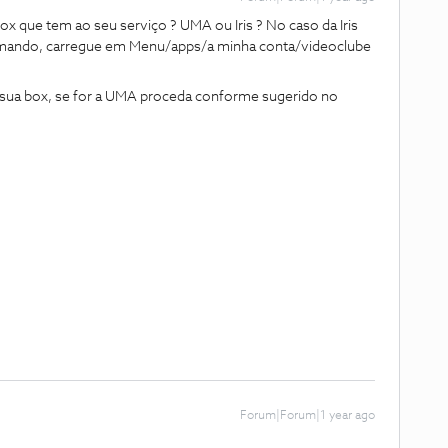
 box que tem ao seu serviço ? UMA ou Iris ? No caso da Iris
 comando, carregue em Menu/apps/a minha conta/videoclube
a sua box, se for a UMA proceda conforme sugerido no
Forum|Forum|1 year ago