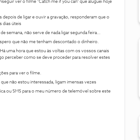
eguir ver o filme "Catch me if you can" que aluguei hoje
as depois de ligar e ouvir a gravação, responderam que o
 dias úteis
 de semana, não serve de nada ligar segunda feira…
spero que não me tenham descontado o dinheiro.
 Há uma hora que estou às voltas com os vossos canais
sigo perceber como se deve proceder para resolver estes
ões para ver o filme.
s que não estou interessada, ligam imensas vezes
nica ou SMS para o meu número de telemóvel sobre este