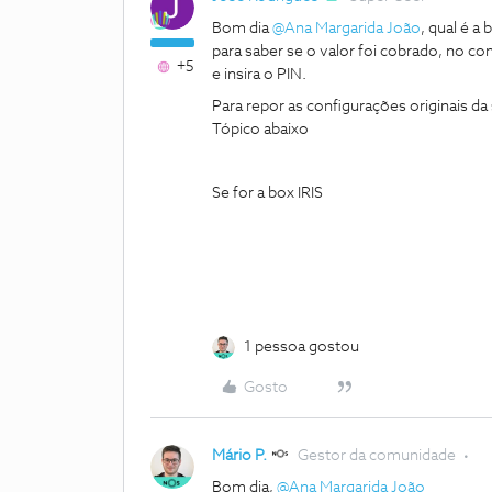
Bom dia ​
@Ana Margarida João
, qual é a
para saber se o valor foi cobrado, no
+5
e insira o PIN.
Para repor as configurações originais d
Tópico abaixo
Se for a box IRIS
1 pessoa gostou
Gosto
Mário P.
Gestor da comunidade
Bom dia, ​
@Ana Margarida João