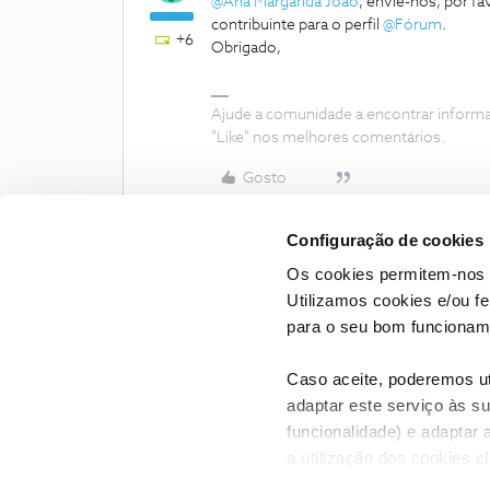
@Ana Margarida João
, envie-nos, por 
contribuinte para o perfil ​
@Fórum
.
+6
Obrigado,
Ajude a comunidade a encontrar inform
"Like" nos melhores comentários.
Gosto
Configuração de cookies
Os cookies permitem-nos 
Utilizamos cookies e/ou f
para o seu bom funcioname
Caso aceite, poderemos uti
adaptar este serviço às su
funcionalidade) e adaptar 
a utilização dos cookies c
CONTACTOS
POLÍTICA DE P