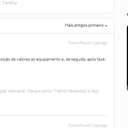
Partilhar
Mais antigos primeiro
Forum|Forum|1 year ago
sição de valores ao equipamento e, de seguida, após fazê-
ação relevante. Marque como "Melhor Resposta" e faça
Forum|Forum|1 year ago