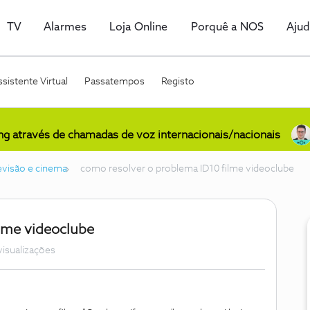
TV
Alarmes
Loja Online
Porquê a NOS
Aju
sistente Virtual
Passatempos
Registo
ing através de chamadas de voz internacionais/nacionais
levisão e cinema
como resolver o problema ID10 filme videoclube
lme videoclube
visualizações