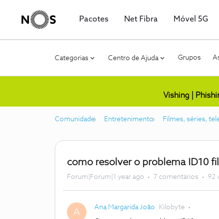
Pacotes
Net Fibra
Móvel 5G
Grupos
As
Categorias
Centro de Ajuda
Vishing | Phish
Comunidade
Entretenimento
Filmes, séries, te
como resolver o problema ID10 fi
Forum|Forum|1 year ago
7 comentários
92 
Ana Margarida João
Kilobyte
A