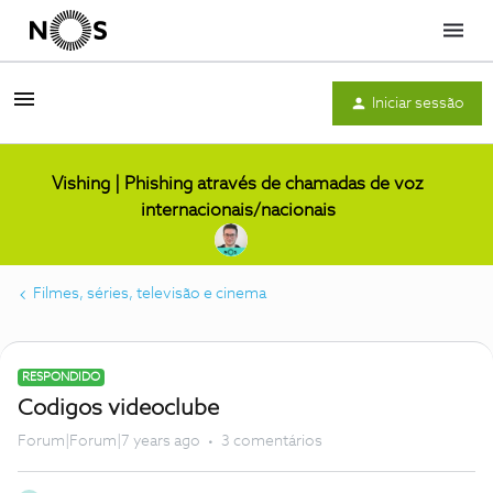
Menu
Iniciar sessão
Vishing | Phishing através de chamadas de voz
internacionais/nacionais
Filmes, séries, televisão e cinema
RESPONDIDO
Codigos videoclube
Forum|Forum|7 years ago
3 comentários