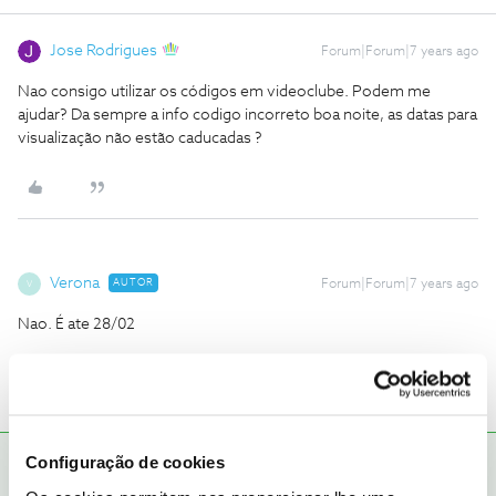
Jose Rodrigues
Forum|Forum|7 years ago
Nao consigo utilizar os códigos em videoclube. Podem me
ajudar? Da sempre a info codigo incorreto
boa noite, as datas para
visualização não estão caducadas ?
Verona
AUTOR
Forum|Forum|7 years ago
V
Nao. É ate 28/02
Configuração de cookies
Jose Rodrigues
RESPOSTA
Forum|Forum|7 years ago