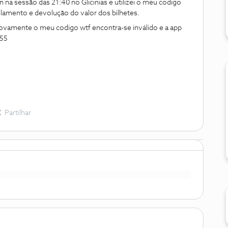
n na sessão das 21:40 no Glicinias e utilizei o meu codigo
celamento e devolução do valor dos bilhetes.
ovamente o meu codigo wtf encontra-se inválido e a app
055
Partilhar