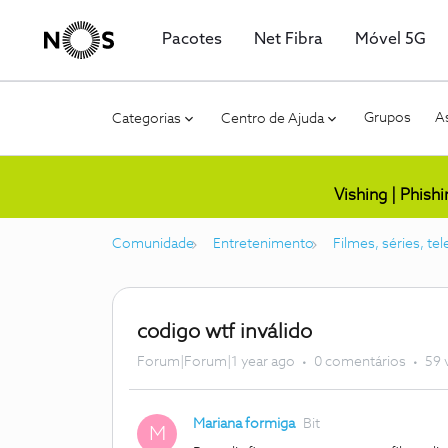
Pacotes
Net Fibra
Móvel 5G
Grupos
As
Categorias
Centro de Ajuda
Vishing | Phish
Comunidade
Entretenimento
Filmes, séries, te
codigo wtf inválido
Forum|Forum|1 year ago
0 comentários
59 
Mariana formiga
Bit
M