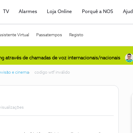
TV
Alarmes
Loja Online
Porquê a NOS
Aju
sistente Virtual
Passatempos
Registo
ing através de chamadas de voz internacionais/nacionais
levisão e cinema
codigo wtf inválido
visualizações