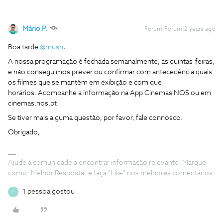
Mário P.
Forum|Forum|2 years ago
Boa tarde
@mush
,
A nossa programação
é fechada semanalmente, às quintas-feiras,
e não conseguimos prever ou confirmar com antecedência quais
os filmes que se mantêm em exibição e com que
horários. Acompanhe a informação na App Cinemas NOS ou em
cinemas.nos.pt
Se tiver mais alguma questão, por favor, fale connosco.
Obrigado,
Ajude a comunidade a encontrar informação relevante. Marque
como "Melhor Resposta" e faça "Like" nos melhores comentários.
1 pessoa gostou
M