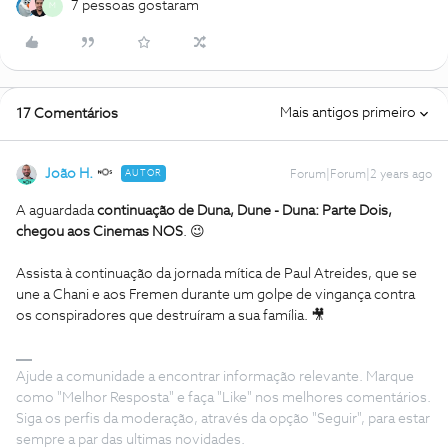
7 pessoas gostaram
M
Mais antigos primeiro
17 Comentários
João H.
AUTOR
Forum|Forum|2 years ago
A aguardada
continuação de Duna, Dune - Duna: Parte Dois,
chegou aos Cinemas NOS
. 😉
Assista à continuação da jornada mítica de Paul Atreides, que se
une a Chani e aos Fremen durante um golpe de vingança contra
os conspiradores que destruíram a sua família. 🎥
Ajude a comunidade a encontrar informação relevante. Marque
como "Melhor Resposta" e faça "Like" nos melhores comentários.
Siga os perfis da moderação, através da opção "Seguir", para estar
sempre a par das ultimas novidades.