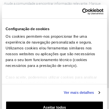
Ajude a comunidade a encontrar informação relevante. Marque
como "Melhor Resposta" e faça "Like" nos melhores comentários.
Configuração de cookies
Os cookies permitem-nos proporcionar lhe uma
Gabriel Figueira Amoras
Forum|Forum|2 years ago
G
experiência de navegação personalizada e segura.
Utilizamos cookies e/ou ferramentas similares nos
Boa tarde. Qual é o último dia em que o filme Dune 2 estará em
exibição em IMAX no Colombo?
nossos websites ou aplicações que são necessários
Precisa de ajuda?
para o seu bom funcionamento técnico (cookies
Obrigado.
necessários para a prestação de serviço).
Caso aceite, poderemos utilizar cookies para analisar
informação estatística (cookies de analítica), adaptar
este serviço às suas preferências e apresentar-lhe
Ver mais detalhes
Mário P.
Forum|Forum|2 years ago
funcionalidades (cookies de personalização e
funcionalidade) e adaptar anúncios aos seus interesses
Bom dia
@Gabriel Figueira Amoras
, seja bem-vindo ao Fórum
(cookies de publicidade personalizada). Pode gerir a
Aceitar todos
NOS.