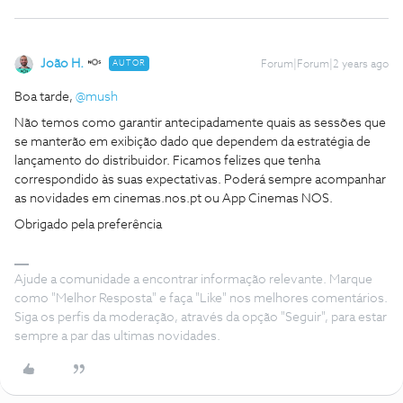
João H.
AUTOR
Forum|Forum|2 years ago
Boa tarde,
@mush
Não temos como garantir antecipadamente quais as sessões que
se manterão em exibição dado que dependem da estratégia de
lançamento do distribuidor. Ficamos felizes que tenha
correspondido às suas expectativas. Poderá sempre acompanhar
as novidades em cinemas.nos.pt ou App Cinemas NOS.
Obrigado pela preferência
Ajude a comunidade a encontrar informação relevante. Marque
como "Melhor Resposta" e faça "Like" nos melhores comentários.
Siga os perfis da moderação, através da opção "Seguir", para estar
sempre a par das ultimas novidades.