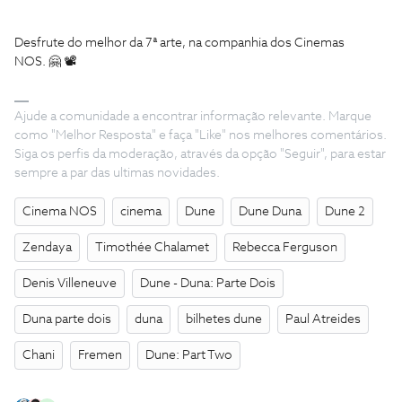
Desfrute do melhor da 7ª arte, na companhia dos Cinemas
NOS. 🤗 📽
Ajude a comunidade a encontrar informação relevante. Marque
como "Melhor Resposta" e faça "Like" nos melhores comentários.
Siga os perfis da moderação, através da opção "Seguir", para estar
sempre a par das ultimas novidades.
Cinema NOS
cinema
Dune
Dune Duna
Dune 2
Zendaya
Timothée Chalamet
Rebecca Ferguson
Denis Villeneuve
Dune - Duna: Parte Dois
Duna parte dois
duna
bilhetes dune
Paul Atreides
Chani
Fremen
Dune: Part Two