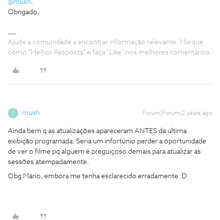
@mush
.
Obrigado,
Ajude a comunidade a encontrar informação relevante. Marque
como "Melhor Resposta" e faça "Like" nos melhores comentários.
mush
Forum|Forum|2 years ago
M
Ainda bem q as atualizações apareceram ANTES da ultima
exibição programada. Seria um infortúnio perder a oportunidade
de ver o filme pq alguem é preguiçoso demais para atualizar as
sessões atempadamente.
Obg Mário, embora me tenha esclarecido erradamente :D