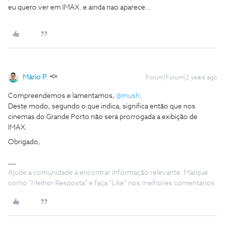
eu quero ver em IMAX. e ainda nao aparece...
Mário P.
Forum|Forum|2 years ago
Compreendemos e lamentamos,
@mush
.
Deste modo, segundo o que indica, significa então que nos
cinemas do Grande Porto não será prorrogada a exibição de
IMAX.
Obrigado,
Ajude a comunidade a encontrar informação relevante. Marque
como "Melhor Resposta" e faça "Like" nos melhores comentários.