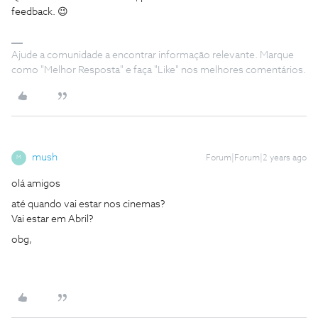
feedback. 😉
Ajude a comunidade a encontrar informação relevante. Marque
como "Melhor Resposta" e faça "Like" nos melhores comentários.
mush
Forum|Forum|2 years ago
M
olá amigos
até quando vai estar nos cinemas?
Vai estar em Abril?
obg,