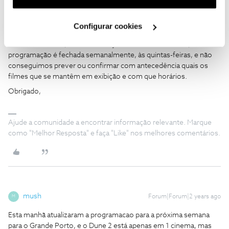
utilização dos cookies clicando em "
Configurar
Movemos o seu comentário para o artigo onde respondemos e
Cookies
".
esclarecemos uma questão semelhante.
Configurar cookies
Atualmente, o filme permanecerá no Cinema NOS Colombo em
IMAX até amanhã, dia 27 de março de 2024. No entanto, a nossa
programação é fechada semanalmente, às quintas-feiras, e não
conseguimos prever ou confirmar com antecedência quais os
filmes que se mantêm em exibição e com que horários.
Obrigado,
Ajude a comunidade a encontrar informação relevante. Marque
como "Melhor Resposta" e faça "Like" nos melhores comentários.
mush
Forum|Forum|2 years ago
M
Esta manhã atualizaram a programacao para a próxima semana
para o Grande Porto, e o Dune 2 está apenas em 1 cinema, mas