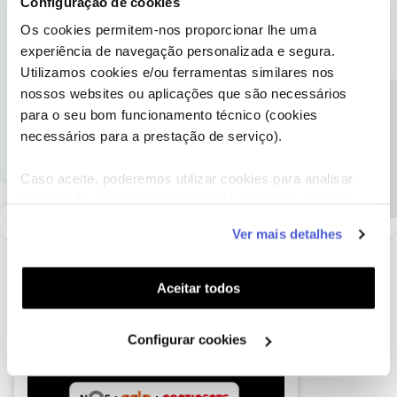
Configuração de cookies
Obrigada
Os cookies permitem-nos proporcionar lhe uma
experiência de navegação personalizada e segura.
Utilizamos cookies e/ou ferramentas similares nos
nossos websites ou aplicações que são necessários
Ajude a comunidade a encontrar informação relevante. Marque
Precisa de ajuda?
para o seu bom funcionamento técnico (cookies
como "Melhor Resposta" e faça "Like" nos melhores comentários.
necessários para a prestação de serviço).
Caso aceite, poderemos utilizar cookies para analisar
informação estatística (cookies de analítica), adaptar
este serviço às suas preferências e apresentar-lhe
Ver mais detalhes
funcionalidades (cookies de personalização e
funcionalidade) e adaptar anúncios aos seus interesses
(cookies de publicidade personalizada). Pode gerir a
Aceitar todos
utilização dos cookies clicando em "
Configurar
Cookies
".
Configurar cookies