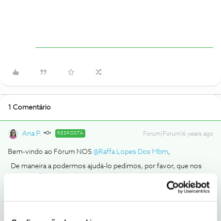
1 Comentário
Ana P.
RESPOSTA
Forum|Forum|6 years ago
Bem-vindo ao Fórum NOS
@Raffa Lopes Dos Mbm
,
De maneira a podermos ajudá-lo pedimos, por favor, que nos
envie um
formulário de contacto
dos Cinemas, preenchido
devidaemtne. Assim que possível, entraremos em contacto
consigo.