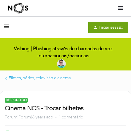
Menu
Iniciar sessão
Vishing | Phishing através de chamadas de voz
internacionais/nacionais
Filmes, séries, televisão e cinema
RESPONDIDO
Cinema NOS - Trocar bilhetes
Forum|Forum|6 years ago
1 comentário