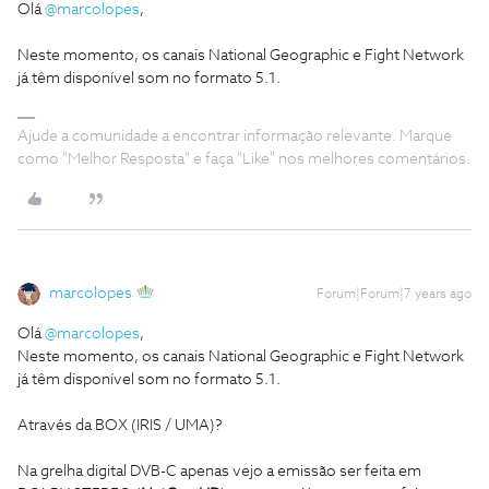
Olá
@marcolopes
,
Neste momento, os canais National Geographic e Fight Network
já têm disponível som no formato 5.1.
Ajude a comunidade a encontrar informação relevante. Marque
como "Melhor Resposta" e faça "Like" nos melhores comentários.
marcolopes
Forum|Forum|7 years ago
Olá
@marcolopes
,
Neste momento, os canais National Geographic e Fight Network
já têm disponível som no formato 5.1.
Através da BOX (IRIS / UMA)?
Na grelha digital DVB-C apenas vejo a emissão ser feita em