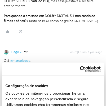
DOLBY STEREO (
NatGeo HD
), mas essa já estava a ser feita
anteriormente.
Para quando a emissão em DOLBY DIGITAL 5.1 nos canais de
filmes / séries?
(Tanto na BOX como na grelha DIGITAL DVB-C)
Tiago C.
Forum|Forum|7 years ago
Olá
@marcolopes
.
Sim, os canais estão disponíveis através da box Iris e UMA.
Pode ativar esta funcionalidade nas opções/definições de áudio,
Configuração de cookies
sendo que a box precisa de estar ligada à TV através de cabo
HDMI.
Os cookies permitem-nos proporcionar lhe uma
experiência de navegação personalizada e segura.
Ajude a comunidade a encontrar informação relevante. Marque
Utilizamos cookies e/ou ferramentas similares nos