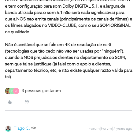
NÃO entendo as razões técnicas (uma vez que a BOX SUPORTA
e tem configuração para som Dolby DIGITAL 5.1, e a largura de
banda utilizada para o som 5.1 não será nada significativa) para
que a NOS não emita canais (principalmente os canais de filmes) e
os filmes alugados no VIDEO-CLUBE, com o seu SOM ORIGINAL
de qualidade.
Não é aceitável que se fale em 4K de resolução de ecrã
(tecnologias que tão cedo não vão ser usadas por "ninguém"),
quando a NOS prejudica os clientes no departamento do SOM,
sem que tal se justifique (já falei com o apoio a clientes,
departamento técnico, etc, e não existe qualquer razão válida para
tal)
3 pessoas gostaram
P
A
Tiago C.
Forum|Forum|7 years ago