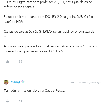
O Dolby Digital também pode ser 2.0, 5.1, etc. Qual deles se
refere nesses canais?
Eu só confirmo 1 canal com DOLBY 2.0 na grelha DVB-C (é o
NatGeo HD!)
Canais de televisão são STEREO, sejam qual for o formato de
som.
A única coisa que mudou (finalmente!) são os "novos" títulos no
video-clube, que passam a ser DOLBY 5.1.
dxnog
Forum|Forum|7 years ago
Também emite em dolby o Caça e Pesca.