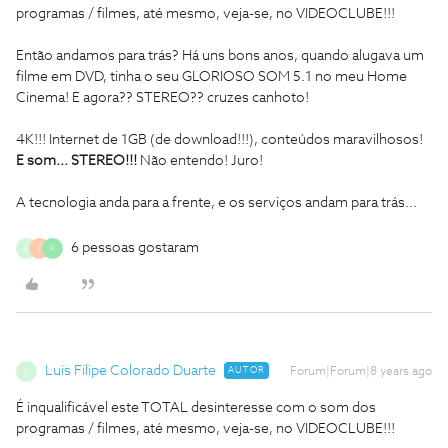
programas / filmes, até mesmo, veja-se, no VIDEOCLUBE!!!
Então andamos para trás? Há uns bons anos, quando alugava um
filme em DVD, tinha o seu GLORIOSO SOM 5.1 no meu Home
Cinema! E agora?? STEREO?? cruzes canhoto!
4K!!! Internet de 1GB (de download!!!), conteúdos maravilhosos!
E som... STEREO!!!
Não entendo! Juro!
A tecnologia anda para a frente, e os serviços andam para trás...
6 pessoas gostaram
L
T
P
Luis Filipe Colorado Duarte
AUTOR
Forum|Forum|8 years ago
L
É inqualificável este TOTAL desinteresse com o som dos
programas / filmes, até mesmo, veja-se, no VIDEOCLUBE!!!