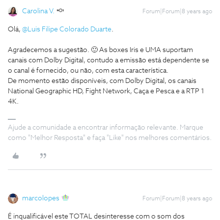
Carolina V.
Forum|Forum|8 years ago
Olá,
@Luis Filipe Colorado Duarte
.
Agradecemos a sugestão. 🙂 As boxes Iris e UMA suportam
canais com Dolby Digital, contudo a emissão está dependente se
o canal é fornecido, ou não, com esta característica.
De momento estão disponíveis, com Dolby Digital, os canais
National Geographic HD, Fight Network, Caça e Pesca e a RTP 1
4K.
Ajude a comunidade a encontrar informação relevante. Marque
como "Melhor Resposta" e faça "Like" nos melhores comentários.
marcolopes
Forum|Forum|8 years ago
É inqualificável este TOTAL desinteresse com o som dos