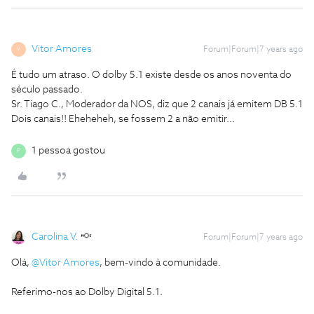
Vitor Amores
Forum|Forum|7 years ago
V
É tudo um atraso. O dolby 5.1 existe desde os anos noventa do
século passado.
Sr. Tiago C., Moderador da NOS, diz que 2 canais já emitem DB 5.1
Dois canais!! Eheheheh, se fossem 2 a não emitir...
1 pessoa gostou
P
Carolina V.
Forum|Forum|7 years ago
Olá,
@Vitor Amores
, bem-vindo à comunidade.
Referimo-nos ao Dolby Digital 5.1.