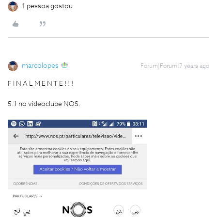
1 pessoa gostou
marcolopes
Forum|Forum|7 years ago
F I N A L M E N T E ! ! !
5.1 no videoclube NOS.