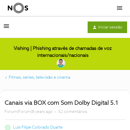
Menu
Iniciar sessão
Vishing | Phishing através de chamadas de voz
internacionais/nacionais
Filmes, séries, televisão e cinema
Canais via BOX com Som Dolby Digital 5.1
Forum|Forum|8 years ago
52 comentários
Luis Filipe Colorado Duarte
L