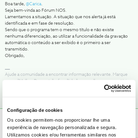
Boa tarde,
@Carica
.
Seja bem-vinda ao Fórum NOS.
Lamentamos a situação. A situação que nos alerta já está
identificada e em fase de resolução.
Sendo que o programa tem o mesmo título e não existe
nenhuma diferenciação, ao utilizar a funcionalidade da gravação
automática o conteúdo a ser exibido é o primeiro a ser
transmitido.
Obrigado,
Ajude a comunidade a encontrar informação relevante. Marque
como "Melhor Resposta" e faça "Like" nos melhores comentários.
Configuração de cookies
Os cookies permitem-nos proporcionar lhe uma
Carica
AUTOR
Forum|Forum|1 year ago
C
experiência de navegação personalizada e segura.
E como ficarei a saber que está resolvido?
Utilizamos cookies e/ou ferramentas similares nos