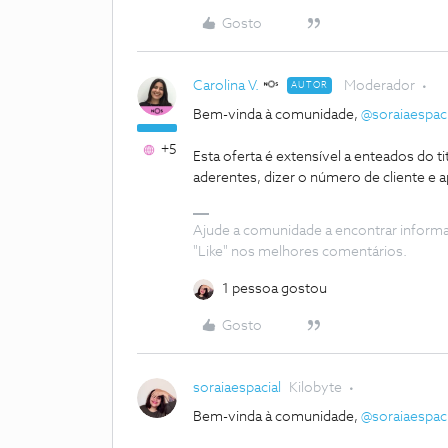
Gosto
Carolina V.
Moderador
AUTOR
Bem-vinda à comunidade,
@soraiaespaci
+5
Esta oferta é extensível a enteados do ti
aderentes, dizer o número de cliente e 
Ajude a comunidade a encontrar inform
"Like" nos melhores comentários.
1 pessoa gostou
Gosto
soraiaespacial
Kilobyte
Bem-vinda à comunidade,
@soraiaespaci