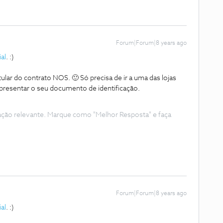
Forum|Forum|8 years ago
al
. :)
tular do contrato NOS. 🙂 Só precisa de ir a uma das lojas
apresentar o seu documento de identificação.
ação relevante. Marque como "Melhor Resposta" e faça
Forum|Forum|8 years ago
al
. :)