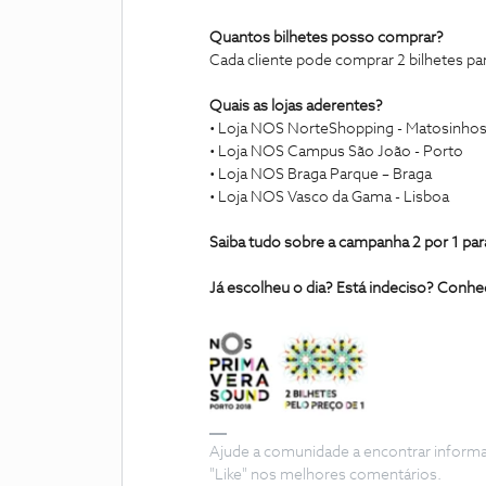
Quantos bilhetes posso comprar?
Cada cliente pode comprar 2 bilhetes par
Quais as lojas aderentes?
• Loja NOS NorteShopping - Matosinho
• Loja NOS Campus São João - Porto
• Loja NOS Braga Parque – Braga
• Loja NOS Vasco da Gama - Lisboa
Saiba tudo sobre a campanha 2 por 1 p
Já escolheu o dia? Está indeciso? Conh
Ajude a comunidade a encontrar inform
"Like" nos melhores comentários.