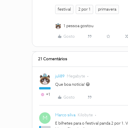
festival
2 por 1
primavera
1 pessoa gostou
Gosto
21 Comentários
juli89
Megabyte
Que boa notícia! 😃
+1
Gosto
Marco silva
Kilobyte
M
E bilhetes para o festival panda 2 por 1. 