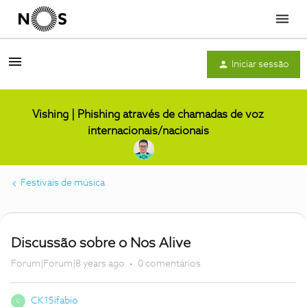
Menu
Iniciar sessão
Vishing | Phishing através de chamadas de voz
internacionais/nacionais
Festivais de música
Discussão sobre o Nos Alive
Forum|Forum|8 years ago
0 comentários
CK15ifabio
C