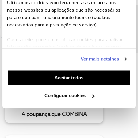
Utilizamos cookies e/ou ferramentas similares nos
nossos websites ou aplicações que são necessários
Precisa de ajuda?
para o seu bom funcionamento técnico (cookies
necessários para a prestação de serviço).
Caso aceite, poderemos utilizar cookies para analisar
informação estatística (cookies de analítica), adaptar
este serviço às suas preferências e apresentar-lhe
Ver mais detalhes
funcionalidades (cookies de personalização e
funcionalidade) e adaptar anúncios aos seus interesses
(cookies de publicidade personalizada). Pode gerir a
Aceitar todos
utilização dos cookies clicando em "
Configurar
Cookies
".
Configurar cookies
A poupança que COMBINA