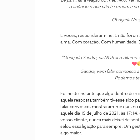
de partilhar a reação do meu filho. Ten
o anúncio o que não é comum e no 
Obrigada Nos,
E vocês, responderam-lhe. E não foi uma
alma. Com coração. Com humanidade. D
"Obrigado Sandra, na NOS acreditamos 
Sandra, vem falar connosco a
Podemos ter 
Foi neste instante que algo dentro de
aquela resposta também tivesse sido pa
falar convosco, mostraram-me que, no 
aquele dia 15 de julho de 2021, às 17:14,
vosso cliente, nunca mais deixei de sen
selou essa ligação para sempre. Um gesto
algo maior.