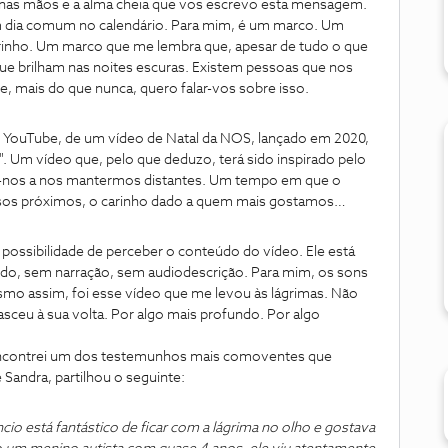
o nas mãos e a alma cheia que vos escrevo esta mensagem.
um dia comum no calendário. Para mim, é um marco. Um
inho. Um marco que me lembra que, apesar de tudo o que
ue brilham nas noites escuras. Existem pessoas que nos
 mais do que nunca, quero falar-vos sobre isso.
 YouTube, de um vídeo de Natal da NOS, lançado em 2020,
 Um vídeo que, pelo que deduzo, terá sido inspirado pelo
-nos a nos mantermos distantes. Um tempo em que o
isos próximos, o carinho dado a quem mais gostamos…
 possibilidade de perceber o conteúdo do vídeo. Ele está
o, sem narração, sem audiodescrição. Para mim, os sons
mo assim, foi esse vídeo que me levou às lágrimas. Não
asceu à sua volta. Por algo mais profundo. Por algo
encontrei um dos testemunhos mais comoventes que
Sandra, partilhou o seguinte:
ncio está fantástico de ficar com a lágrima no olho e gostava