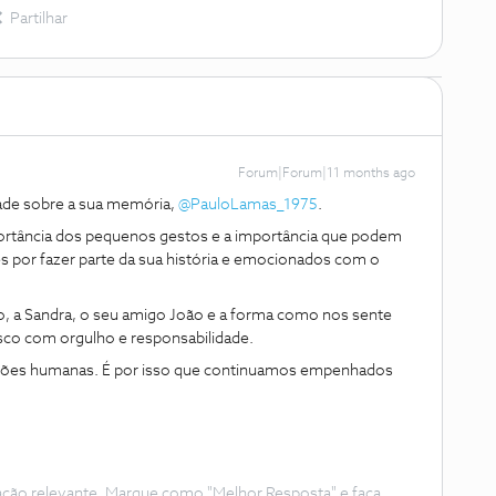
Partilhar
Forum|Forum|11 months ago
e sobre a sua memória, ​
@PauloLamas_1975
.
portância dos pequenos gestos e a importância que podem
s por fazer parte da sua história e emocionados com o
o, a Sandra, o seu amigo João e a forma como nos sente
sco com orgulho e responsabilidade.
ações humanas. É por isso que continuamos empenhados
ação relevante. Marque como "Melhor Resposta" e faça