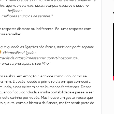
ho um menino autista com quase 4 anos, ele viu atentamente
fim agarrou-se a mim durante largos minutos e deu-me
beijinhos.
 melhores anúncios de sempre!"
.
 resposta distante ou indiferente. Foi uma resposta com
isseram-lhe:
que quando as ligações são fortes, nada nos pode separar.
#VamosFicarLigados.
través de https://messenger.com/t/nosportugal.
uma surpresa para o seu filho.".
 mim se abriu em emoção. Senti-me comovido, como se
ra mim. E vocês, desde o primeiro dia em que comecei a
mundo, ainda existem seres humanos fantásticos. Desde
 quando ficou concluída a minha portabilidade e passei a ser
tir este carinho por vocês. Mas houve um gesto vosso que
 que, tal como a história da Sandra, me fez sentir parte de