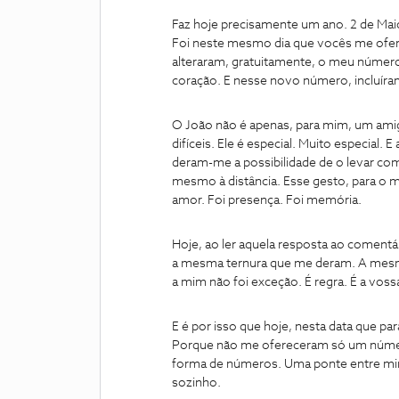
Faz hoje precisamente um ano. 2 de Mai
Foi neste mesmo dia que vocês me ofer
alteraram, gratuitamente, o meu número
coração. E nesse novo número, incluír
O João não é apenas, para mim, um ami
difíceis. Ele é especial. Muito especial
deram-me a possibilidade de o levar com
mesmo à distância. Esse gesto, para o m
amor. Foi presença. Foi memória.
Hoje, ao ler aquela resposta ao comentár
a mesma ternura que me deram. A mes
a mim não foi exceção. É regra. É a vos
E é por isso que hoje, nesta data que p
Porque não me ofereceram só um núme
forma de números. Uma ponte entre mi
sozinho.