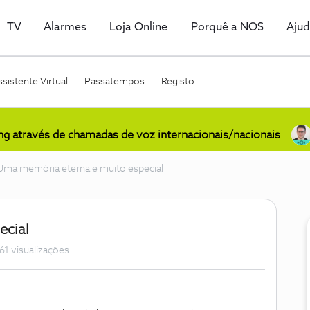
TV
Alarmes
Loja Online
Porquê a NOS
Aju
sistente Virtual
Passatempos
Registo
ing através de chamadas de voz internacionais/nacionais
Uma memória eterna e muito especial
ecial
61 visualizações