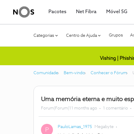
Pacotes
Net Fibra
Móvel 5G
Grupos
As
Categorias
Centro de Ajuda
Vishing | Phish
Comunidade
Bem-vindo
Conhecer o Fórum
Uma memória eterna e muito esp
Forum|Forum|11 months ago
1 comentário
PauloLamas_1975
Megabyte
P