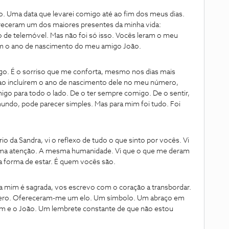
o. Uma data que levarei comigo até ao fim dos meus dias.
eceram um dos maiores presentes da minha vida:
 de telemóvel. Mas não foi só isso. Vocês leram o meu
am o ano de nascimento do meu amigo João.
go. É o sorriso que me conforta, mesmo nos dias mais
. E ao incluírem o ano de nascimento dele no meu número,
igo para todo o lado. De o ter sempre comigo. De o sentir,
undo, pode parecer simples. Mas para mim foi tudo. Foi
io da Sandra, vi o reflexo de tudo o que sinto por vocês. Vi
ma atenção. A mesma humanidade. Vi que o que me deram
sa forma de estar. É quem vocês são.
ara mim é sagrada, vos escrevo com o coração a transbordar.
ro. Ofereceram-me um elo. Um símbolo. Um abraço em
m e o João. Um lembrete constante de que não estou