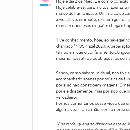
Hoje é dia 2 de Maio. E é com o coraçã
Hoje celebra-se, para muitos, apenas 
marco de humanidade. Um marco de car
a vida às vezes impõe, existem gestos q
marcam onde mais ninguém chega e hoje,
Tive conhecimento, hoje, ao navegar no
chamado "NOS Natal 2020: A Separação".
tempo em que o confinamento obrigou
mesmo nos retirou os abraços, os sorr
Sendo, como sabem, invisual, não tive a
acompanhado apenas por música de fund
por si só não constroem imagens. E mes
por ele diretamente, mas por algo que n
verdadeiro.
Foi nos comentários desse vídeo que 
alguma vez li. Uma mãe, com o nome de 
"Boa tarde, queria só dizer que este anú