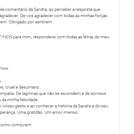
uele comentário da Sandra, ao perceber a resposta que
 agradecer. De vos agradecer com todas as minhas forças.
rem. Obrigado por sentirem.
F/NOS para mim, responderei com todas as letras do meu
amos.
s.
s, cruel e desumano.
 empatia. De lágrimas que não se escondem e de sorrisos
 da minha felicidade.
o vosso gesto e ao conhecer a história da Sandra e do seu
perança. Uma gratidão. Um amor imenso.
 como comovem.