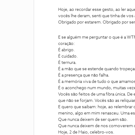
Hoje, ao recordar esse gesto, ao ler aq
vocês lhe deram, senti que tinha de vos
Obrigado por estarem. Obrigado por se
E se alguém me perguntar o que é a WT
coração:
É abrigo.
É cuidado.
É ternura.
É a mão que se estende quando tropeç
É a presença que não falha.
É a memória viva de tudo o que amamo
É o aconchego num mundo, muitas veze
Vocês são feitos de uma fibra única. De
que não se forjam. Vocês são as relíquias
E quero que saibam: hoje, ao relembrar 
menino, algo em mim renasceu. Uma es
Que nunca deixem de ser quem são.
Que nunca deixem de nos comoverem
Hoje, 2 de Maio, celebro-vos.