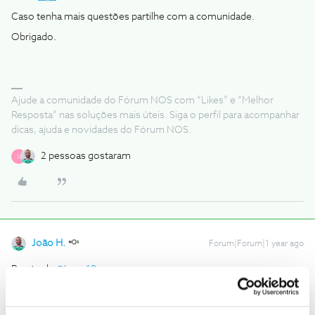
Caso tenha mais questões partilhe com a comunidade.
Obrigado.
Ajude a comunidade do Fórum NOS com “Likes” e “Melhor
Resposta” nas soluções mais úteis. Siga o perfil para acompanhar
dicas, ajuda e novidades do Fórum NOS.
2 pessoas gostaram
L
João H.
Forum|Forum|1 year ago
Boa tarde ​
@Lage19
,
Agradecemos a sua questão e ajuda do ​
@Jorge C
em esclarecer.
Todas as mensagens são respondidas pela ordem de entrada,