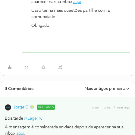
aparecer na sua inbox
aqui
.
Caso tenha mais questões partilhe com a
comunidade.
Obrigado.
Mais antigos primeiro
3 Comentários
Jorge C
RESPOSTA
Forum|Forum|1 year ago
Boa tarde ​
@Lage19
,
A mensagem é considerada enviada depois de aparecer na sua
inbox
aqui
.