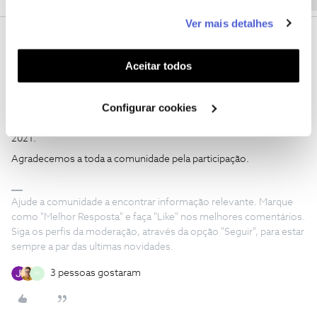
este serviço às suas preferências e apresentar-lhe
Ver mais detalhes
funcionalidades (cookies de personalização e
João H.
AUTOR
Forum|Forum|4 years ago
funcionalidade) e adaptar anúncios aos seus interesses
(cookies de publicidade personalizada). Pode gerir a
Aceitar todos
Olá a todos
utilização dos cookies clicando em "
Configurar
A participação de todos é importante para o crescimento da
Cookies
".
comunidade do Fórum NOS.
Configurar cookies
Trazemos mais um Hall of Fame, desta vez do mês de outubro
2021.
Agradecemos a toda a comunidade pela participação.
Ajude a comunidade a encontrar informação relevante. Marque
como "Melhor Resposta" e faça "Like" nos melhores comentários.
Siga os perfis da moderação, através da opção "Seguir", para estar
sempre a par das ultimas novidades.
3 pessoas gostaram
M