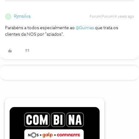
Rjmsilva
Forum|Forum|4 years ago
R
Parabéns a todos especialmente ao
@Guimas
que trata os
clientes da NOS por "aziados".