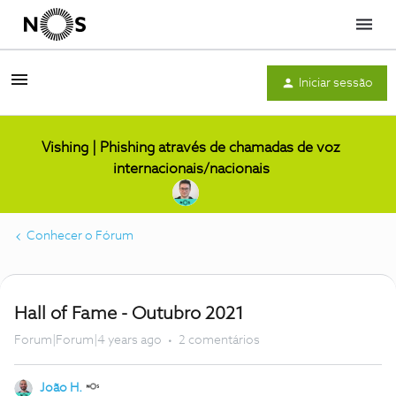
Menu
Iniciar sessão
Vishing | Phishing através de chamadas de voz
internacionais/nacionais
Conhecer o Fórum
Hall of Fame - Outubro 2021
Forum|Forum|4 years ago
2 comentários
João H.