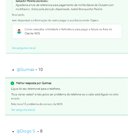
@Guimas
– 10
@Diogo S.
– 8