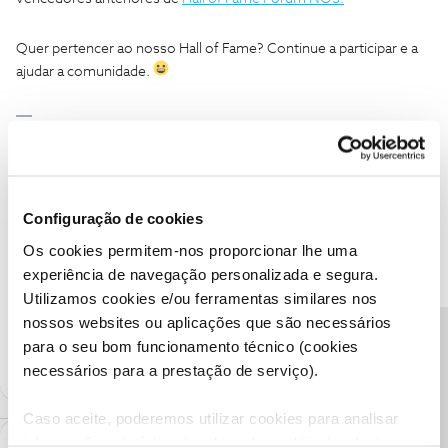
Quer pertencer ao nosso Hall of Fame? Continue a participar e a
ajudar a comunidade.
Ajude a comunidade a encontrar informação relevante. Marque
como "Melhor Resposta" e faça "Like" nos melhores comentários.
Siga os perfis da moderação, através da opção "Seguir", para estar
sempre a par das ultimas novidades.
Configuração de cookies
Fórum NOS
Hall of Fame
utilizador
2021
Os cookies permitem-nos proporcionar lhe uma
experiência de navegação personalizada e segura.
comunidade
outubro
Utilizamos cookies e/ou ferramentas similares nos
nossos websites ou aplicações que são necessários
6 pessoas gostaram
Precisa de ajuda?
M
para o seu bom funcionamento técnico (cookies
necessários para a prestação de serviço).
Caso aceite, poderemos utilizar cookies para analisar
informação estatística (cookies de analítica), adaptar
Mais antigos primeiro
2 Comentários