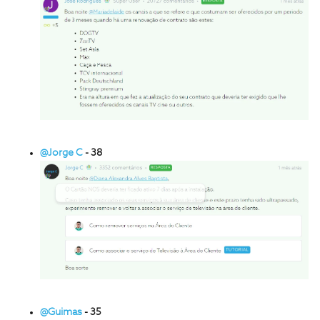
@Jorge C
- 38
@Guimas
- 35