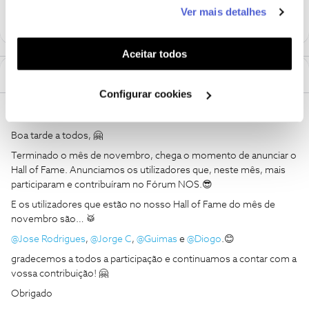
este serviço às suas preferências e apresentar-lhe
Ver mais detalhes
funcionalidades (cookies de personalização e
funcionalidade) e adaptar anúncios aos seus interesses
(cookies de publicidade personalizada). Pode gerir a
Aceitar todos
utilização dos cookies clicando em "
Configurar
1 Comentário
Cookies
".
Configurar cookies
Mário P.
AUTOR
Forum|Forum|2 years ago
Boa tarde a todos, 🤗
Terminado o mês de novembro, chega o momento de anunciar o
Hall of Fame. Anunciamos os utilizadores que, neste mês, mais
participaram e contribuíram no Fórum NOS.😎
E os utilizadores que estão no nosso Hall of Fame do mês de
novembro são… 🥁
@Jose Rodrigues
,
@Jorge C
,
@Guimas
e
@Diogo
.😊
gradecemos a todos a participação e continuamos a contar com a
vossa contribuição! 🤗
Obrigado