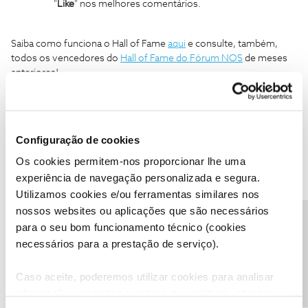
"
Like
" nos melhores comentários.
Saiba como funciona o Hall of Fame
aqui
e consulte, também,
todos os vencedores do
Hall of Fame do Fórum NOS
de meses
anteriores!
Saiba, também, as
novidades
que trouxemos no mês de
novembro
no Fórum NOS em:
Configuração de cookies
Os cookies permitem-nos proporcionar lhe uma
Ajude a comunidade a encontrar informação relevante. Marque
experiência de navegação personalizada e segura.
como "Melhor Resposta" e faça "Like" nos melhores comentários.
Utilizamos cookies e/ou ferramentas similares nos
nossos websites ou aplicações que são necessários
Hall of Fame
Melhor Resposta
Precisa de ajuda?
para o seu bom funcionamento técnico (cookies
Hall of Fame do Fórum NOS
Hall of Fame novembro
necessários para a prestação de serviço).
Hall of Fame 2023
HoF
Caso aceite, poderemos utilizar cookies para analisar
informação estatística (cookies de analítica), adaptar
10 pessoas gostaram