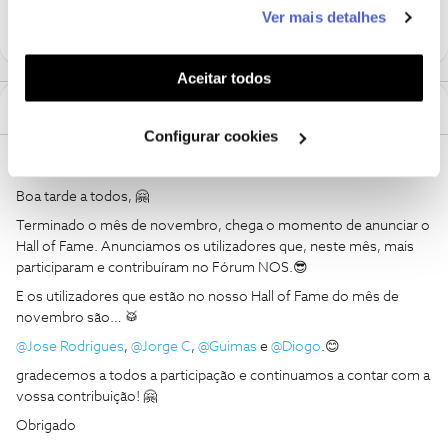
este serviço às suas preferências e apresentar-lhe
Ver mais detalhes
funcionalidades (cookies de personalização e
funcionalidade) e adaptar anúncios aos seus interesses
(cookies de publicidade personalizada). Pode gerir a
Aceitar todos
utilização dos cookies clicando em "
Configurar
1 Comentário
Cookies
".
Configurar cookies
Mário P.
AUTOR
Forum|Forum|2 years ago
Boa tarde a todos, 🤗
Terminado o mês de novembro, chega o momento de anunciar o
Hall of Fame. Anunciamos os utilizadores que, neste mês, mais
participaram e contribuíram no Fórum NOS.😎
E os utilizadores que estão no nosso Hall of Fame do mês de
novembro são… 🥁
@Jose Rodrigues
,
@Jorge C
,
@Guimas
e
@Diogo
.😊
gradecemos a todos a participação e continuamos a contar com a
vossa contribuição! 🤗
Obrigado