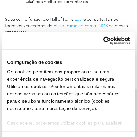
"
Like
" nos melhores comentários.
Saiba como funciona o Hall of Fame
aqui
e consulte, também,
todos os vencedores do
Hall of Fame do Fórum NOS
de meses
anteriores!
Saiba, também, as
novidades
que trouxemos no mês de
novembro
no Fórum NOS em:
Configuração de cookies
Os cookies permitem-nos proporcionar lhe uma
Ajude a comunidade a encontrar informação relevante. Marque
experiência de navegação personalizada e segura.
como "Melhor Resposta" e faça "Like" nos melhores comentários.
Utilizamos cookies e/ou ferramentas similares nos
nossos websites ou aplicações que são necessários
Hall of Fame
Melhor Resposta
Precisa de ajuda?
para o seu bom funcionamento técnico (cookies
Hall of Fame do Fórum NOS
Hall of Fame novembro
necessários para a prestação de serviço).
Hall of Fame 2023
HoF
Caso aceite, poderemos utilizar cookies para analisar
informação estatística (cookies de analítica), adaptar
10 pessoas gostaram