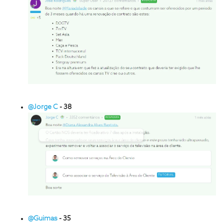
@Jorge C
- 38
@Guimas
- 35