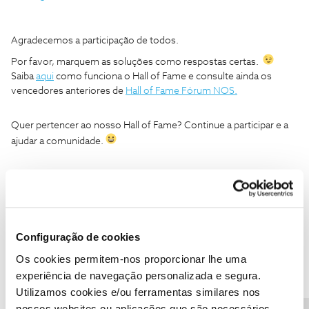
Agradecemos a participação de todos.
Por favor, marquem as soluções como respostas certas.
Saiba
aqui
como funciona o Hall of Fame e consulte ainda os
vencedores anteriores de
Hall of Fame Fórum NOS.
Quer pertencer ao nosso Hall of Fame? Continue a participar e a
ajudar a comunidade.
Ajude a comunidade a encontrar informação relevante. Marque
como "Melhor Resposta" e faça "Like" nos melhores comentários.
Fórum NOS
Hall of Fame
novembro
utilizador
Configuração de cookies
2021
comunidade
Os cookies permitem-nos proporcionar lhe uma
experiência de navegação personalizada e segura.
Utilizamos cookies e/ou ferramentas similares nos
7 pessoas gostaram
nossos websites ou aplicações que são necessários