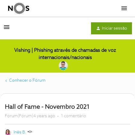
Menu
Iniciar sessão
Vishing | Phishing através de chamadas de voz
internacionais/nacionais
Conhecer o Fórum
Hall of Fame - Novembro 2021
Forum|Forum|4 years ago
1 comentário
Inês B.