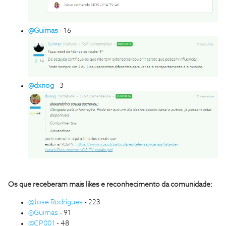
@Guimas
- 16
@dxnog
- 3
Os que receberam mais likes e reconhecimento da comunidade:
@Jose Rodrigues
- 223
@Guimas
- 91
@CP001
- 48