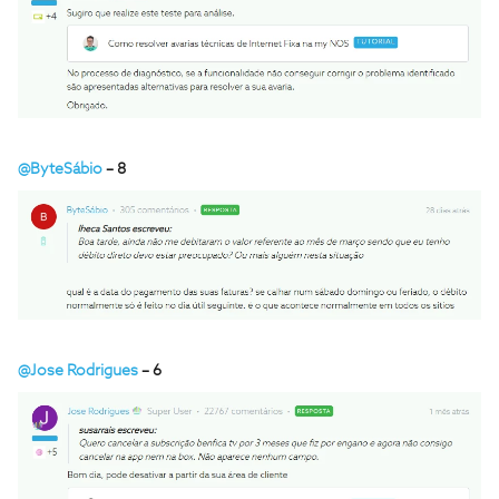
@ByteSábio
– 8
@Jose Rodrigues
– 6