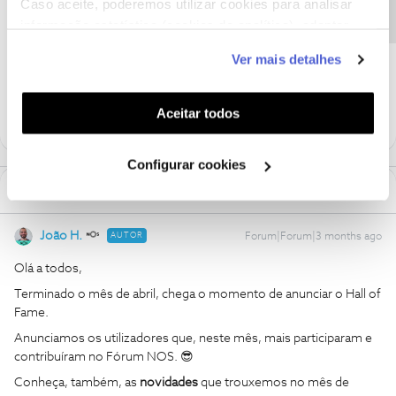
Caso aceite, poderemos utilizar cookies para analisar
@Fórum
Hall of Fame do Fórum NOS
informação estatística (cookies de analítica), adaptar
Comunidade NOS
comunidade do Fórum NOS
este serviço às suas preferências e apresentar-lhe
Ver mais detalhes
funcionalidades (cookies de personalização e
funcionalidade) e adaptar anúncios aos seus interesses
4 pessoas gostaram
(cookies de publicidade personalizada). Pode gerir a
Aceitar todos
utilização dos cookies clicando em "
Configurar
Cookies
".
Configurar cookies
1 Comentário
João H.
AUTOR
Forum|Forum|3 months ago
Olá a todos,
Terminado o mês de abril, chega o momento de anunciar o Hall of
Fame.
Anunciamos os utilizadores que, neste mês, mais participaram e
contribuíram no Fórum NOS. 😎
Conheça, também, as
novidades
que trouxemos no mês de