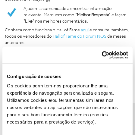
a vossa contribuição! 🤗
Ajudem a comunidade a encontrar informação
relevante. Marquem como "
Melhor Resposta
" e façam
"
Like
" nos melhores comentários.
Conheça como funciona o Hall of Fame
aqui
e consulte, também,
todos os vencedores do
Hall of Fame do Fórum NOS
de meses
anteriores!
Conheça, também, as
novidades
que trouxemos no mês de abril
ao Fórum NOS em:
Configuração de cookies
Os cookies permitem-nos proporcionar lhe uma
experiência de navegação personalizada e segura.
Ajude a comunidade a encontrar informação relevante. Marque
Utilizamos cookies e/ou ferramentas similares nos
como "Melhor Resposta" e faça "Like" nos melhores comentários.
Siga os perfis da moderação, através da opção "Seguir", para estar
nossos websites ou aplicações que são necessários
Precisa de ajuda?
sempre a par das ultimas novidades.
para o seu bom funcionamento técnico (cookies
necessários para a prestação de serviço).
Fórum
Fórum NOS
Hall of Fame
comunidade