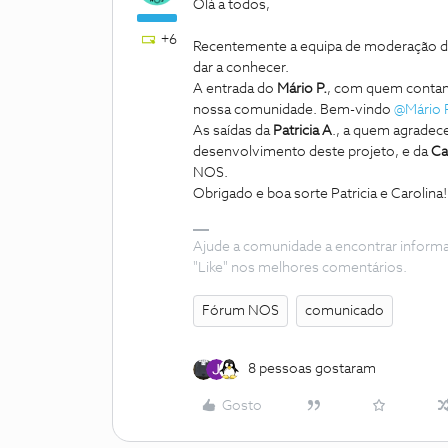
Olá a todos,
+6
Recentemente a equipa de moderação d
dar a conhecer.
A entrada do
Mário P.
, com quem contamo
nossa comunidade. Bem-vindo
@Mário 
As saídas da
Patricia A
., a quem agrade
desenvolvimento deste projeto, e da
Ca
NOS.
Obrigado e boa sorte Patricia e Carolina!
Ajude a comunidade a encontrar inform
"Like" nos melhores comentários.
Fórum NOS
comunicado
8 pessoas gostaram
Gosto