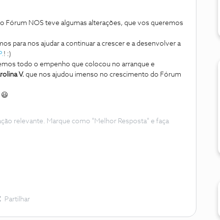
o Fórum NOS teve algumas alterações, que vos queremos
s para nos ajudar a continuar a crescer e a desenvolver a
P.
! :)
cemos todo o empenho que colocou no arranque e
rolina V.
que nos ajudou imenso no crescimento do Fórum
 😃
ação relevante. Marque como "Melhor Resposta" e faça
Partilhar