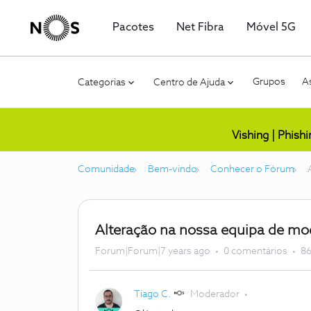
Pacotes
Net Fibra
Móvel 5G
Grupos
As
Categorias
Centro de Ajuda
Vishing | Phish
Comunidade
Bem-vindo
Conhecer o Fórum
Alteração na nossa equipa de m
Forum|Forum|7 years ago
0 comentários
86
Tiago C.
Moderador