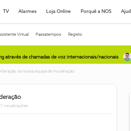
TV
Alarmes
Loja Online
Porquê a NOS
Aju
sistente Virtual
Passatempos
Registo
ing através de chamadas de voz internacionais/nacionais
Alteração na nossa equipa de moderação
oderação
7 visualizações