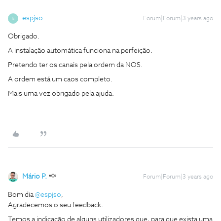
espjso
Forum|Forum|3 years ago
E
Obrigado.
A instalação automática funciona na perfeição.
Pretendo ter os canais pela ordem da NOS.
A ordem está um caos completo.
Mais uma vez obrigado pela ajuda.
Mário P.
Forum|Forum|3 years ago
Bom dia
@espjso
,
Agradecemos o seu feedback.
Temos a indicação de alguns utilizadores que, para que exista uma