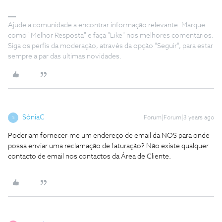
Ajude a comunidade a encontrar informação relevante. Marque
como "Melhor Resposta" e faça "Like" nos melhores comentários.
Siga os perfis da moderação, através da opção "Seguir", para estar
sempre a par das ultimas novidades.
SóniaC
Forum|Forum|3 years ago
S
Poderiam fornecer-me um endereço de email da NOS para onde
possa enviar uma reclamação de faturação? Não existe qualquer
contacto de email nos contactos da Área de Cliente.