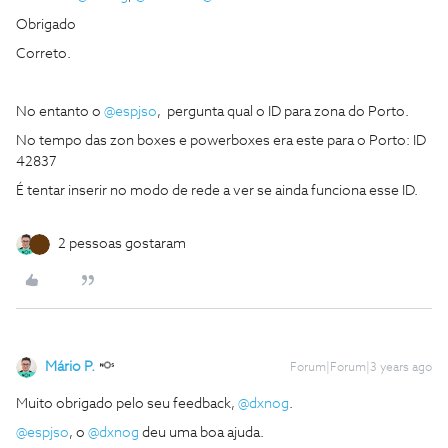
Obrigado
Correto.
No entanto o
@espjso
, pergunta qual o ID para zona do Porto.
No tempo das zon boxes e powerboxes era este para o Porto: ID
42837
É tentar inserir no modo de rede a ver se ainda funciona esse ID.
2 pessoas gostaram
Mário P.
Forum|Forum|3 years ago
Muito obrigado pelo seu feedback,
@dxnog
.
@espjso
, o
@dxnog
deu uma boa ajuda.