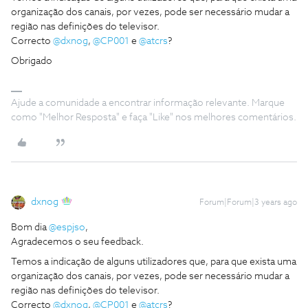
organização dos canais, por vezes, pode ser necessário mudar a
região nas definições do televisor.
Correcto
@dxnog
,
@CP001
e
@atcrs
?
Obrigado
Ajude a comunidade a encontrar informação relevante. Marque
como "Melhor Resposta" e faça "Like" nos melhores comentários.
dxnog
Forum|Forum|3 years ago
Bom dia
@espjso
,
Agradecemos o seu feedback.
Temos a indicação de alguns utilizadores que, para que exista uma
organização dos canais, por vezes, pode ser necessário mudar a
região nas definições do televisor.
Correcto
@dxnog
,
@CP001
e
@atcrs
?