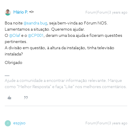
Mário P.
Forum|Forum|3 years ago
Boa noite
@sandra bug
, seja bem-vinda ao Fórum NOS.
Lamentamos a situação. Queremos ajudar.
O
@Olaf
e o
@CP001
, deram uma boa ajuda e fizeram questões
pertinentes.
A divisão em questão, à altura da instalação, tinha televisão
instalada?
Obrigado
Ajude a comunidade a encontrar informação relevante. Marque
como "Melhor Resposta" e faça "Like" nos melhores comentários.
espjso
Forum|Forum|3 years ago
E