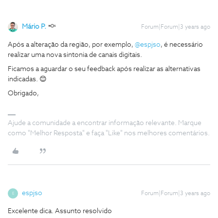
Mário P.
Forum|Forum|3 years ago
Após a alteração da região, por exemplo,
@espjso
, é necessário
realizar uma nova sintonia de canais digitais.
Ficamos a aguardar o seu feedback após realizar as alternativas
indicadas. 😊
Obrigado,
Ajude a comunidade a encontrar informação relevante. Marque
como "Melhor Resposta" e faça "Like" nos melhores comentários.
espjso
Forum|Forum|3 years ago
E
Excelente dica. Assunto resolvido