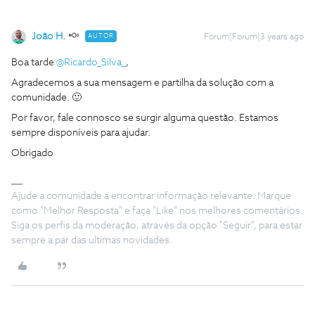
João H.
AUTOR
Forum|Forum|3 years ago
Boa tarde
@Ricardo_Silva_
,
Agradecemos a sua mensagem e partilha da solução com a
comunidade. 🙂
Por favor, fale connosco se surgir alguma questão. Estamos
sempre disponíveis para ajudar.
Obrigado
Ajude a comunidade a encontrar informação relevante. Marque
como "Melhor Resposta" e faça "Like" nos melhores comentários.
Siga os perfis da moderação, através da opção "Seguir", para estar
sempre a par das ultimas novidades.