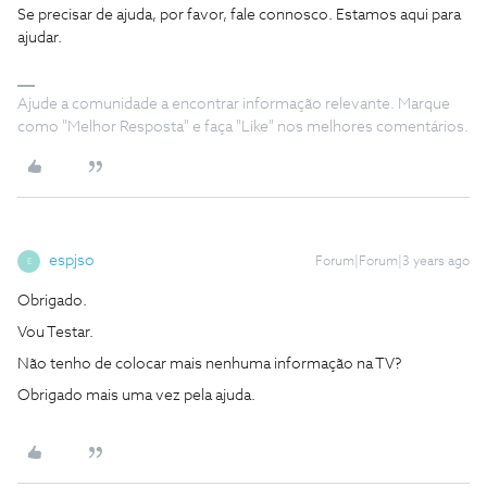
Se precisar de ajuda, por favor, fale connosco. Estamos aqui para
ajudar.
Ajude a comunidade a encontrar informação relevante. Marque
como "Melhor Resposta" e faça "Like" nos melhores comentários.
espjso
Forum|Forum|3 years ago
E
Obrigado.
Vou Testar.
Não tenho de colocar mais nenhuma informação na TV?
Obrigado mais uma vez pela ajuda.