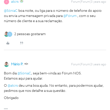
atcrs
Forum|Forum|3 years ago
A
@SóniaC
boa noite, ou liga para o número de telefone do apoio
ou envia uma mensagem privada para
@Fórum
, com o seu
número de cliente e a sua reclamação.
2 pessoas gostaram
S
Mário P.
Forum|Forum|3 years ago
Bom dia
@SóniaC
, seja bem-vinda ao Fórum NOS.
Estamos aqui para ajudar.
O
@atcrs
deu uma boa ajuda. No entanto, para podermos ajudar,
pedimos que nos detalhe a sua questão.
Obrigado