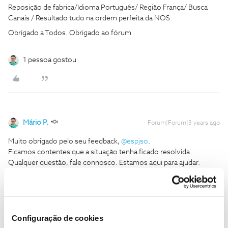
Reposição de fabrica/Idioma Português/ Região França/ Busca
Canais / Resultado tudo na ordem perfeita da NOS.
Obrigado a Todos. Obrigado ao fórum
1 pessoa gostou
Mário P.
Forum|Forum|3 years ago
Muito obrigado pelo seu feedback,
@espjso
.
Ficamos contentes que a situação tenha ficado resolvida.
Qualquer questão, fale connosco. Estamos aqui para ajudar.
Obrigado
Ajude a comunidade a encontrar informação relevante. Marque
Configuração de cookies
como "Melhor Resposta" e faça "Like" nos melhores comentários.