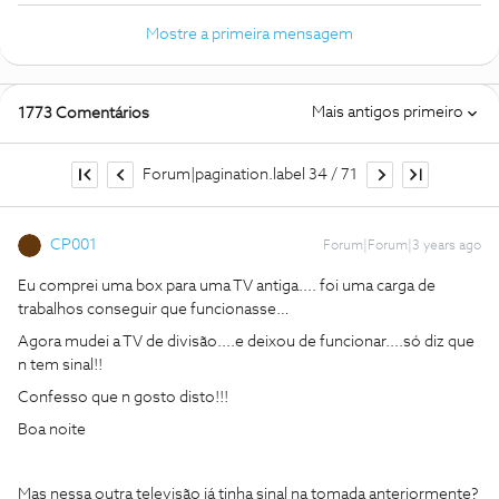
Mostre a primeira mensagem
Mais antigos primeiro
1773 Comentários
Forum|pagination.label 34 / 71
CP001
Forum|Forum|3 years ago
Eu comprei uma box para uma TV antiga.... foi uma carga de
trabalhos conseguir que funcionasse…
Agora mudei a TV de divisão....e deixou de funcionar....só diz que
n tem sinal!!
Confesso que n gosto disto!!!
Boa noite
Mas nessa outra televisão já tinha sinal na tomada anteriormente?