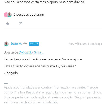
Não sou a pessoa certa mas o apoio NOS sem duvida
2 pessoas gostaram
R
João H.
AUTOR
Forum|Forum|3 years ago
Boa tarde
@Ricardo_Silva_
,
Lamentamos a situação que descreve. Vamos ajudar.
Esta situação ocorre apenas numa TV, ou várias?
Obrigado
Ajude a comunidade a encontrar informação relevante. Marque
como "Melhor Resposta" e faça "Like" nos melhores comentários.
Siga os perfis da moderação, através da opção "Seguir", para estar
sempre a par das ultimas novidades.