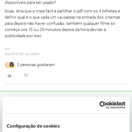
disponíveis para ser usado?
boas, diria que o mais fácil é partilhar o pdf com os 4 bilhetes e
definir qual é o que cada um vai passar na entrada dos cinemas
para depois não haver confusão. também qualquer filme só
começa uns 15 ou 20 minutos depois da hora devido à
publicidade por isso
espero ter ajudado
2 pessoas gostaram
A
Rafaela F.
RESPOSTA
Forum|Forum|2 months ago
Boa tarde ​
@António Adão
, bem-vindo ao Fórum NOS.
Agradecemos a sua mensagem e, também, a partilha do ​
Configuração de cookies
@ByteSábio
sobre o tema.