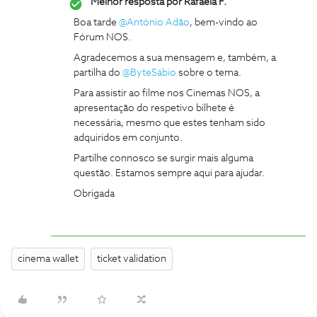
Melhor resposta por
Rafaela F.
Boa tarde ​
@António Adão
, bem-vindo ao
Fórum NOS.
Agradecemos a sua mensagem e, também, a
partilha do ​
@ByteSábio
sobre o tema.
Para assistir ao filme nos Cinemas NOS, a
apresentação do respetivo bilhete é
necessária, mesmo que estes tenham sido
adquiridos em conjunto.
Partilhe connosco se surgir mais alguma
questão. Estamos sempre aqui para ajudar.
Obrigada
cinema wallet
ticket validation