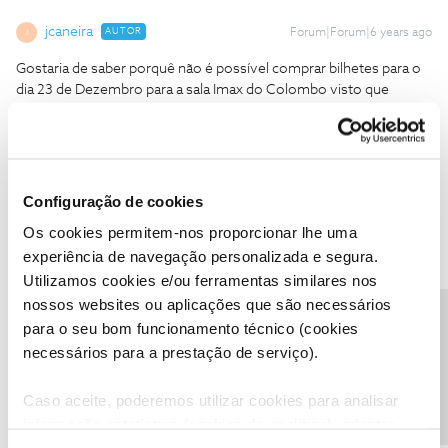
jcaneira
AUTOR
Forum|Forum|6 years ago
J
Gostaria de saber porquê não é possível comprar bilhetes para o
dia 23 de Dezembro para a sala Imax do Colombo visto que
noutros cinemas está disponível?
É conveniente colocar essa questão diretamente ao cinema
através deste formulário de email:
http://cinemas.nos.pt/Pages/Contactos.aspx
Configuração de cookies
Feito, obrigado!
Os cookies permitem-nos proporcionar lhe uma
experiência de navegação personalizada e segura.
Utilizamos cookies e/ou ferramentas similares nos
nossos websites ou aplicações que são necessários
Precisa de ajuda?
para o seu bom funcionamento técnico (cookies
Tiago C.
Forum|Forum|6 years ago
necessários para a prestação de serviço).
Bem-vindo ao Fórum NOS,
@jcaneira
.
Caso aceite, poderemos utilizar cookies para analisar
O
@Jose Rodrigues
deu uma boa ajuda.
informação estatística (cookies de analítica), adaptar
Ajude também a comunidade marcando a resposta como