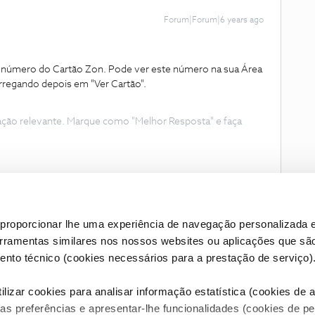
Forum|Forum|6 years ago
r o número do Cartão Zon. Pode ver este número na sua Área
arregando depois em "Ver Cartão".
ação relevante. Marque como "Melhor Resposta" e faça
proporcionar lhe uma experiência de navegação personalizada e
erramentas similares nos nossos websites ou aplicações que sã
nto técnico (cookies necessários para a prestação de serviço)
lizar cookies para analisar informação estatística (cookies de an
as preferências e apresentar-lhe funcionalidades (cookies de p
Condições do Fórum NOS
Accessibility statement