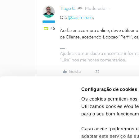
Tiago C.
Moderador
Olá
@Casimirom
,
+6
Ao fazer a compra online, deve utiliza
de Cliente, acedendo à opção "Perfil", c
Ajude a comunidade a encontrar inform
"Like" nos melhores comentários.
Gosto
Configuração de cookies
Os cookies permitem-nos 
Utilizamos cookies e/ou f
para o seu bom funcioname
Caso aceite, poderemos uti
adaptar este serviço às su