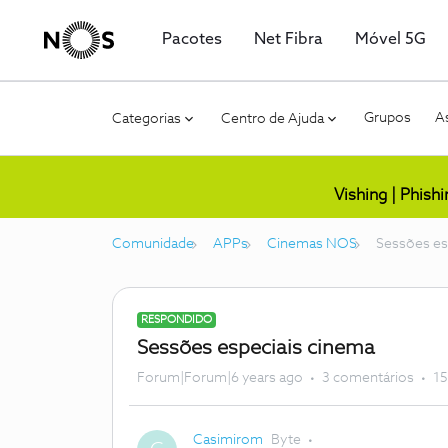
Pacotes
Net Fibra
Móvel 5G
Grupos
As
Categorias
Centro de Ajuda
Vishing | Phish
Comunidade
APPs
Cinemas NOS
Sessões es
RESPONDIDO
Sessões especiais cinema
Forum|Forum|6 years ago
3 comentários
15
Casimirom
Byte