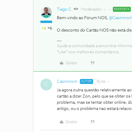
Tiago C.
Moderador
RESPOSTA
Bem-vindo ao Fórum NOS,
@Casimiro
+6
O desconto do Cartão NOS não está disp
Ajude a comunidade a encontrar inform
"Like" nos melhores comentários.
Gosto
Casimirom
Byte
AUTOR
C
Ja agora outra questão relativamente a
cartão a dizer Zon, pelo que se obter o
problema, mas se tentar obter online, di
antigo, ou o problema nao estará relac
Gosto