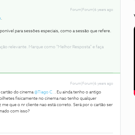
Forum|Forum|6 years ago
m
.
onível para sessões especiais, como a sessão que refere.
ação relevante. Marque como "Melhor Resposta" e faça
Forum|Forum|6 years ago
o cartão do cinema
@Tiago C.
. Eu ainda tenho o antigo
s bilhetes fisicamente no cinema nao tenho qualquer
z me que o nr cliente nao está correto. Será por o cartão ser
ionado com isso?