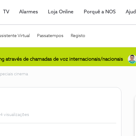
TV
Alarmes
Loja Online
Porquê a NOS
Aju
sistente Virtual
Passatempos
Registo
ing através de chamadas de voz internacionais/nacionais
peciais cinema
4 visualizações