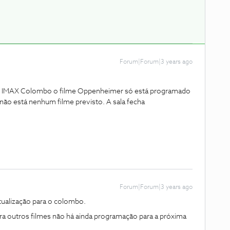
Forum|Forum|3 years ago
no IMAX Colombo o filme Oppenheimer só está programado
 não está nenhum filme previsto. A sala fecha
Forum|Forum|3 years ago
ctualização para o colombo.
para outros filmes não há ainda programação para a próxima