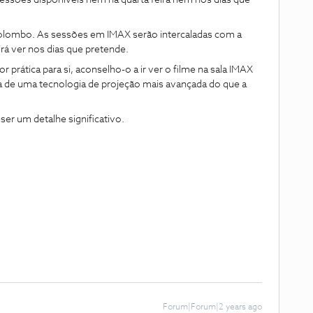
essões disponíveis nem na quarta feira nem nos dias que
olombo. As sessões em IMAX serão intercaladas com a
irá ver nos dias que pretende.
prática para si, aconselho-o a ir ver o filme na sala IMAX
a de uma tecnologia de projeção mais avançada do que a
ser um detalhe significativo.
Forum|Forum|2 years ago