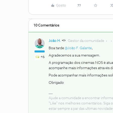
Gosto
10 Comentários
João H.
Gestor da comunidade
Boa tarde
@João F. Galante
,
Agradecemos a sua mensagem.
+6
A programação dos cinemas NOS é atual
acompanhe mais informações através 
Pode acompanhar mais informações sobr
Obrigado
Ajude a comunidade a encontrar inform
"Like" nos melhores comentários. Siga o
estar sempre a par das ultimas novidade