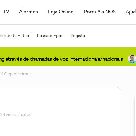
TV
Alarmes
Loja Online
Porquê a NOS
Aju
sistente Virtual
Passatempos
Registo
ing através de chamadas de voz internacionais/nacionais
AX Oppenheimer
58 visualizações