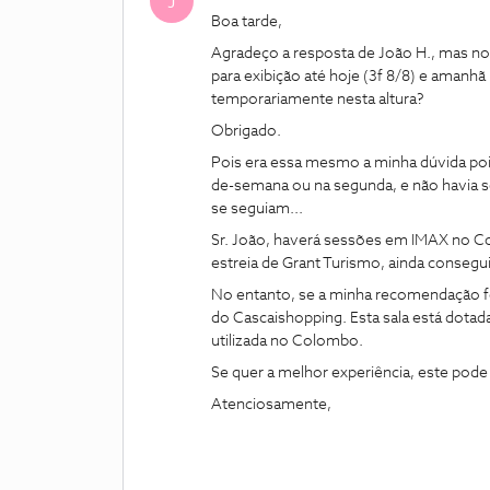
J
Boa tarde,
Agradeço a resposta de João H., mas 
para exibição até hoje (3f 8/8) e amanhã
temporariamente nesta altura?
Obrigado.
Pois era essa mesmo a minha dúvida po
de-semana ou na segunda, e não havia s
se seguiam...
Sr. João, haverá sessões em IMAX no C
estreia de Grant Turismo, ainda consegu
No entanto, se a minha recomendação for 
do Cascaishopping. Esta sala está dotad
utilizada no Colombo.
Se quer a melhor experiência, este pode 
Atenciosamente,