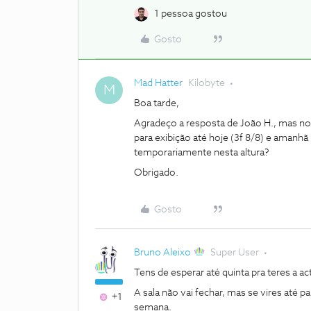
1 pessoa gostou
Gosto
Mad Hatter
Kilobyte
M
Boa tarde,
Agradeço a resposta de João H., mas 
para exibição até hoje (3f 8/8) e amanhã
temporariamente nesta altura?
Obrigado.
Gosto
Bruno Aleixo
Super User
Tens de esperar até quinta pra teres a a
A sala não vai fechar, mas se vires até 
+1
semana.