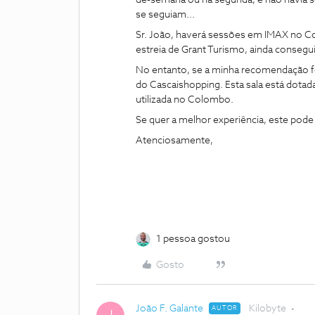
de-semana ou na segunda, e não havia s
se seguiam...
Sr. João, haverá sessões em IMAX no C
estreia de Grant Turismo, ainda consegu
No entanto, se a minha recomendação for 
do Cascaishopping. Esta sala está dotad
utilizada no Colombo.
Se quer a melhor experiência, este pode 
Atenciosamente,
1 pessoa gostou
Gosto
João F. Galante
Kilobyte
AUTOR