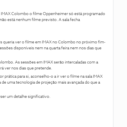
no IMAX Colombo o filme Oppenheimer só está programado
 não está nenhum filme previsto. A sala fecha
is queria ver o filme em IMAX no Colombo no próximo fim-
essões disponíveis nem na quarta feira nem nos dias que
olombo. As sessões em IMAX serão intercaladas com a
irá ver nos dias que pretende.
prática para si, aconselho-o a ir ver o filme na sala IMAX
a de uma tecnologia de projeção mais avançada do que a
ser um detalhe significativo.