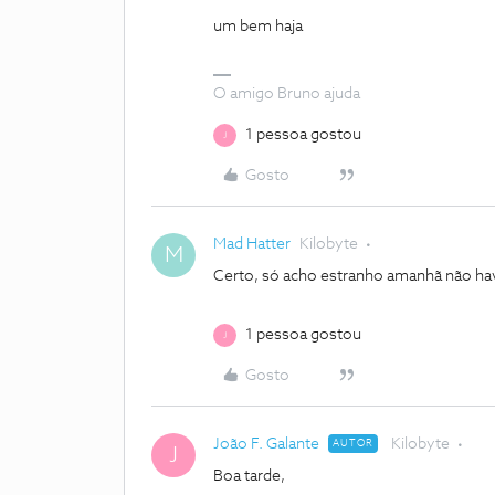
um bem haja
O amigo Bruno ajuda
1 pessoa gostou
J
Gosto
Mad Hatter
Kilobyte
M
Certo, só acho estranho amanhã não hav
1 pessoa gostou
J
Gosto
João F. Galante
Kilobyte
AUTOR
J
Boa tarde,