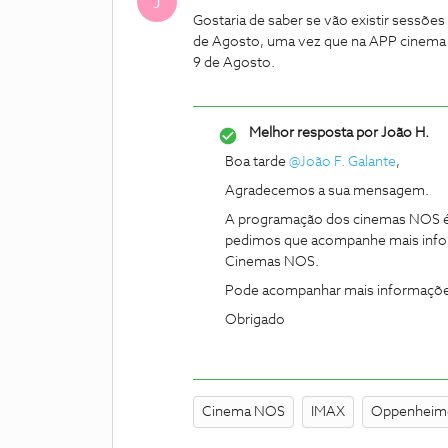
J
Gostaria de saber se vão existir sessõe
de Agosto, uma vez que na APP cinema N
9 de Agosto.
Melhor resposta por
João H.
Boa tarde
@João F. Galante
,
Agradecemos a sua mensagem.
A programação dos cinemas NOS é a
pedimos que acompanhe mais info
Cinemas NOS.
Pode acompanhar mais informações
Obrigado
Cinema NOS
IMAX
Oppenheim