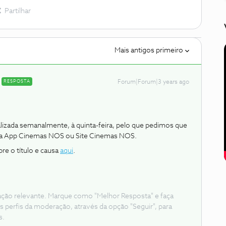
Partilhar
Mais antigos primeiro
RESPOSTA
Forum|Forum|3 years ago
izada semanalmente, à quinta-feira, pelo que pedimos que
da App Cinemas NOS ou Site Cinemas NOS.
e o título e causa
aqui
.
ação relevante. Marque como "Melhor Resposta" e faça
s perfis da moderação, através da opção "Seguir", para
s.