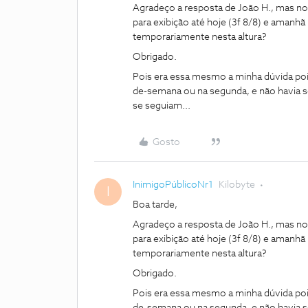
Agradeço a resposta de João H., mas 
para exibição até hoje (3f 8/8) e amanhã
temporariamente nesta altura?
Obrigado.
Pois era essa mesmo a minha dúvida po
de-semana ou na segunda, e não havia s
se seguiam...
Gosto
InimigoPúblicoNr1
Kilobyte
I
Boa tarde,
Agradeço a resposta de João H., mas 
para exibição até hoje (3f 8/8) e amanhã
temporariamente nesta altura?
Obrigado.
Pois era essa mesmo a minha dúvida po