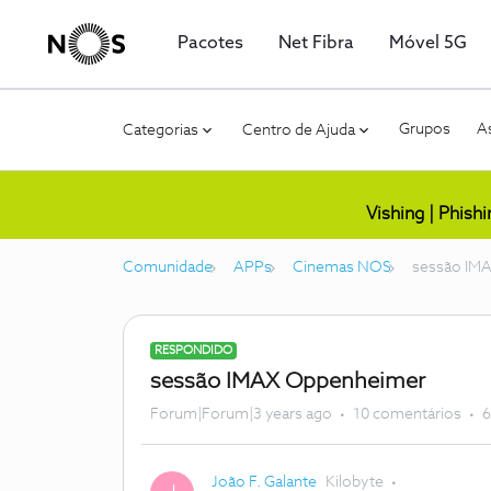
Pacotes
Net Fibra
Móvel 5G
Grupos
As
Categorias
Centro de Ajuda
Vishing | Phish
Comunidade
APPs
Cinemas NOS
sessão IM
RESPONDIDO
sessão IMAX Oppenheimer
Forum|Forum|3 years ago
10 comentários
6
João F. Galante
Kilobyte