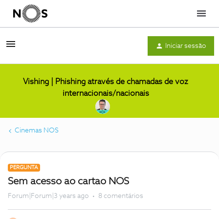
Menu
Iniciar sessão
Vishing | Phishing através de chamadas de voz
internacionais/nacionais
Cinemas NOS
PERGUNTA
Sem acesso ao cartao NOS
Forum|Forum|3 years ago
8 comentários