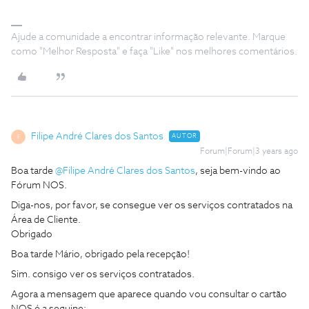
Ajude a comunidade a encontrar informação relevante. Marque
como "Melhor Resposta" e faça "Like" nos melhores comentários.
Filipe André Clares dos Santos
AUTOR
F
Forum|Forum|3 years ago
Boa tarde
@Filipe André Clares dos Santos
, seja bem-vindo ao
Fórum NOS.
Diga-nos, por favor, se consegue ver os serviços contratados na
Área de Cliente.
Obrigado
Boa tarde Mário, obrigado pela recepção!
Sim. consigo ver os serviços contratados.
Agora a mensagem que aparece quando vou consultar o cartão