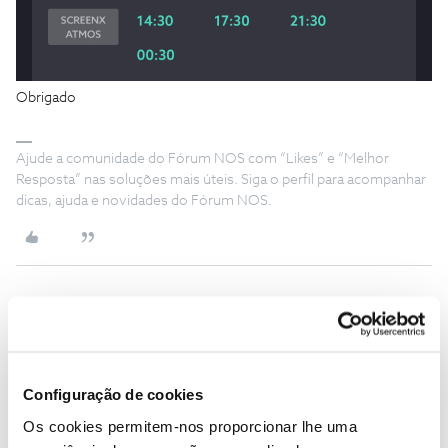
Obrigado
Ajude a comunidade do Fórum NOS com “Likes” e “Melhor
Resposta” nas soluções mais úteis. Siga o perfil para acompanhar
dicas, ajuda e novidades do Fórum NOS.
Isabel_Ribeiro
AUTOR
Forum|Forum|2 years ago
I
Eu sei, mas infelizmente não aparece na aplicação Cinemas NOS
no momento.
Configuração de cookies
Os cookies permitem-nos proporcionar lhe uma