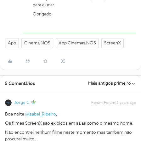
para ajudar.
Obrigado
App
Cinema NOS
App Cinemas NOS
ScreenX
Mais antigos primeiro
5 Comentários
Jorge C
Forum|Forum|2 years ago
Boa noite
@Isabel_Ribeiro
,
Os filmes ScreenX são exibidos em salas como o mesmo nome.
Não encontrei nenhum filme neste momento mas também não
procurei muito.