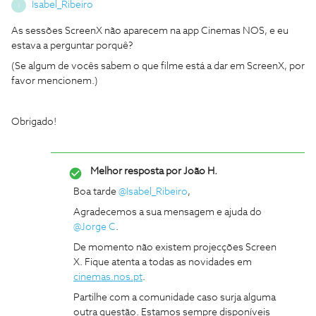
Isabel_Ribeiro
I
As sessões ScreenX não aparecem na app Cinemas NOS, e eu
estava a perguntar porquê?
(Se algum de vocês sabem o que filme está a dar em ScreenX, por
favor mencionem.)
Obrigado!
Melhor resposta por
João H.
Boa tarde
@Isabel_Ribeiro
,
Agradecemos a sua mensagem e ajuda do
@Jorge C
.
De momento não existem projecções Screen
X. Fique atenta a todas as novidades em
cinemas.nos.pt
.
Partilhe com a comunidade caso surja alguma
outra questão. Estamos sempre disponíveis