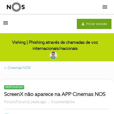
Menu
Iniciar sessão
Vishing | Phishing através de chamadas de voz
internacionais/nacionais
Cinemas NOS
RESPONDIDO
ScreenX não aparece na APP Cinemas NOS
Forum|Forum|2 years ago
5 comentários