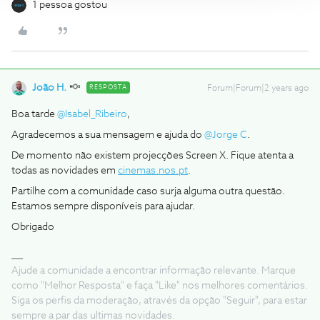
1 pessoa gostou
João H.
RESPOSTA
Forum|Forum|2 years ago
Boa tarde
@Isabel_Ribeiro
,
Agradecemos a sua mensagem e ajuda do
@Jorge C
.
De momento não existem projecções Screen X. Fique atenta a
todas as novidades em
cinemas.nos.pt
.
Partilhe com a comunidade caso surja alguma outra questão.
Estamos sempre disponíveis para ajudar.
Obrigado
Ajude a comunidade a encontrar informação relevante. Marque
como "Melhor Resposta" e faça "Like" nos melhores comentários.
Siga os perfis da moderação, através da opção "Seguir", para estar
sempre a par das ultimas novidades.