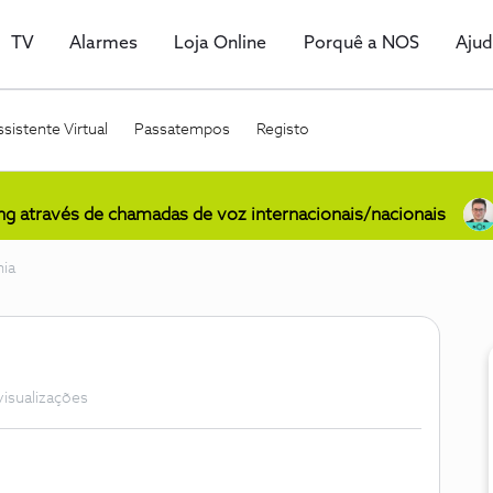
TV
Alarmes
Loja Online
Porquê a NOS
Aju
sistente Virtual
Passatempos
Registo
ing através de chamadas de voz internacionais/nacionais
ia
visualizações