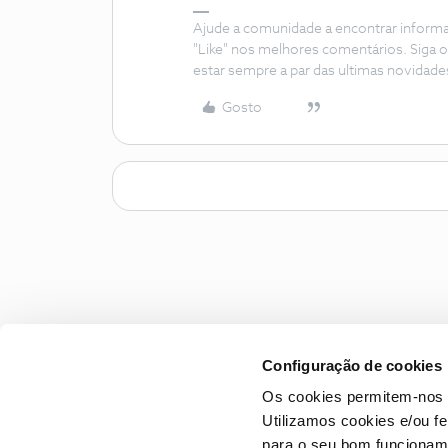
Ajude a comunidade a encontrar inform
"Like" nos melhores comentários. Siga o
estar sempre a par das ultimas novidade
Gosto
Configuração de cookies
Os cookies permitem-nos 
Utilizamos cookies e/ou f
para o seu bom funcioname