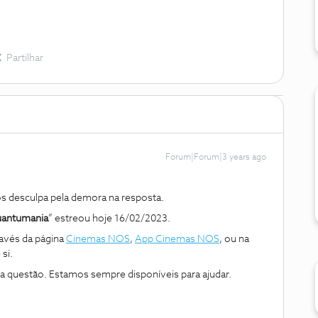
Partilhar
Forum|Forum|3 years ago
desculpa pela demora na resposta.
uantumania
” estreou hoje 16/02/2023.
ravés da página
Cinemas NOS
,
App Cinemas NOS
, ou na
si.
ma questão. Estamos sempre disponíveis para ajudar.