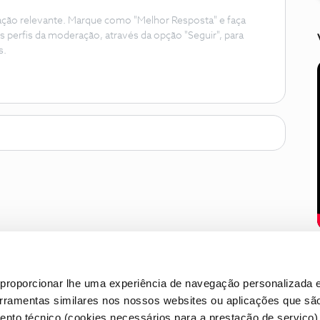
ação relevante. Marque como "Melhor Resposta" e faça
s perfis da moderação, através da opção "Seguir", para
s.
proporcionar lhe uma experiência de navegação personalizada e
erramentas similares nos nossos websites ou aplicações que sã
nto técnico (cookies necessários para a prestação de serviço)