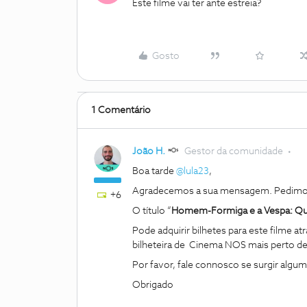
Este filme vai ter ante estreia?
Gosto
1 Comentário
João H.
Gestor da comunidade
Boa tarde
@lula23
,
Agradecemos a sua mensagem. Pedimos 
+6
O título “
Homem-Formiga e a Vespa: Q
Pode adquirir bilhetes para este filme at
bilheteira de Cinema NOS mais perto de 
Por favor, fale connosco se surgir algu
Obrigado