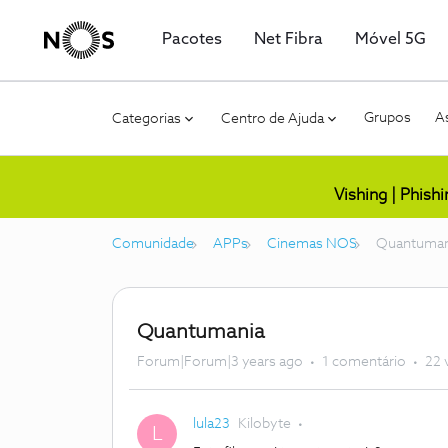
Pacotes
Net Fibra
Móvel 5G
Grupos
As
Categorias
Centro de Ajuda
Vishing | Phish
Comunidade
APPs
Cinemas NOS
Quantuman
Quantumania
Forum|Forum|3 years ago
1 comentário
22 
lula23
Kilobyte
L