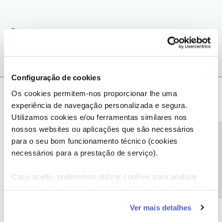
1 pessoa gostou
Configuração de cookies
João H.
Forum|Forum|4 years ago
Os cookies permitem-nos proporcionar lhe uma
experiência de navegação personalizada e segura.
Boa tarde,
Utilizamos cookies e/ou ferramentas similares nos
Agradecemos a sua mensagem
@Sílvia Ferreira20
. O
@Jose
nossos websites ou aplicações que são necessários
Rodrigues
prestou uma boa ajuda.
Precisa de ajuda?
para o seu bom funcionamento técnico (cookies
Diga-nos, por favor, se a situação persistir.
necessários para a prestação de serviço).
Obrigado
Caso aceite, poderemos utilizar cookies para analisar
informação estatística (cookies de analítica), adaptar
Ajude a comunidade a encontrar informação relevante. Marque
este serviço às suas preferências e apresentar-lhe
como "Melhor Resposta" e faça "Like" nos melhores comentários.
Ver mais detalhes
funcionalidades (cookies de personalização e
Siga os perfis da moderação, através da opção "Seguir", para estar