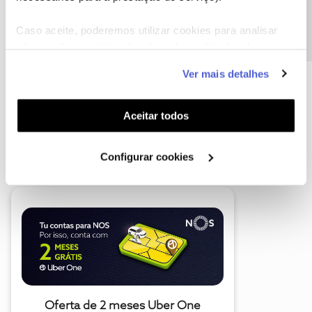
Precisa de ajuda?
Caso aceite, poderemos utilizar cookies para analisar
informação estatística (cookies de analítica), adaptar
este serviço às suas preferências e apresentar-lhe
Ver mais detalhes
funcionalidades (cookies de personalização e
funcionalidade) e adaptar anúncios aos seus interesses
(cookies de publicidade personalizada). Pode gerir a
Aceitar todos
utilização dos cookies clicando em "
Configurar
A poupança que COMBINA
Cookies
".
Configurar cookies
Oferta de 2 meses Uber One