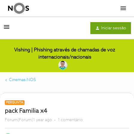
Menu
Iniciar sessão
Vishing | Phishing através de chamadas de voz
internacionais/nacionais
Cinemas NOS
PERGUNTA
pack Familia x4
Forum|Forum|1 year ago
1 comentário