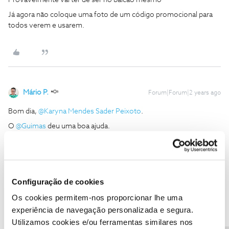
Provavelmente vai ter de ser no balcão mesmo
Já agora não coloque uma foto de um código promocional para
todos verem e usarem.
Mário P.
Forum|Forum|2 years ago
Bom dia,
@Karyna Mendes Sader Peixoto
.
O
@Guimas
deu uma boa ajuda.
Por favor, desloque-se à bilheteira dos cinemas NOS e apresente
o código.
Obrigado
Configuração de cookies
Ajude a comunidade a encontrar informação relevante. Marque
Os cookies permitem-nos proporcionar lhe uma
como "Melhor Resposta" e faça "Like" nos melhores comentários.
experiência de navegação personalizada e segura.
Utilizamos cookies e/ou ferramentas similares nos