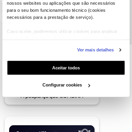
nossos websites ou aplicações que são necessários
Precisa de ajuda?
para o seu bom funcionamento técnico (cookies
necessários para a prestação de serviço).
Caso aceite, poderemos utilizar cookies para analisar
informação estatística (cookies de analítica), adaptar
este serviço às suas preferências e apresentar-lhe
Ver mais detalhes
funcionalidades (cookies de personalização e
funcionalidade) e adaptar anúncios aos seus interesses
(cookies de publicidade personalizada). Pode gerir a
Aceitar todos
utilização dos cookies clicando em "
Configurar
Cookies
".
Configurar cookies
A poupança que COMBINA