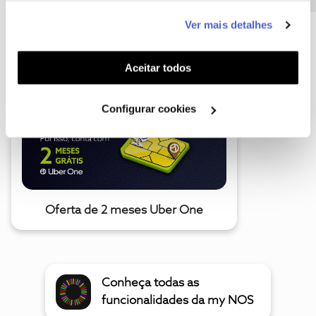
este serviço às suas preferências e apresentar-lhe
Ver mais detalhes
funcionalidades (cookies de personalização e
A poupança que COMBINA
funcionalidade) e adaptar anúncios aos seus interesses
(cookies de publicidade personalizada). Pode gerir a
Aceitar todos
utilização dos cookies clicando em "
Configurar
Cookies
".
Configurar cookies
Oferta de 2 meses Uber One
Conheça todas as
funcionalidades da my NOS