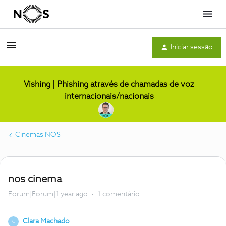
Menu
Iniciar sessão
Vishing | Phishing através de chamadas de voz
internacionais/nacionais
Cinemas NOS
nos cinema
Forum|Forum|1 year ago
1 comentário
Clara Machado
C