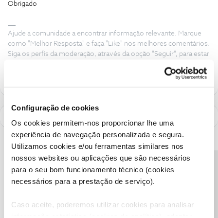
Obrigado
Ajude a comunidade a encontrar informação relevante. Marque
como "Melhor Resposta" e faça "Like" nos melhores comentários.
Siga os perfis da moderação, através da opção "Seguir", para estar
sempre a par das ultimas novidades.
Configuração de cookies
Os cookies permitem-nos proporcionar lhe uma
experiência de navegação personalizada e segura.
Utilizamos cookies e/ou ferramentas similares nos
nossos websites ou aplicações que são necessários
Precisa de ajuda?
para o seu bom funcionamento técnico (cookies
necessários para a prestação de serviço).
Caso aceite, poderemos utilizar cookies para analisar
informação estatística (cookies de analítica), adaptar