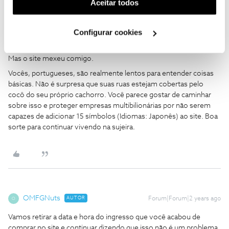
(cookies de publicidade personalizada). Pode gerir a
Aceitar todos
Atores, Sinopse, tipo de tela). Imagine não ver a data e hora do
utilização dos cookies clicando em "
Configurar
seu filme. O que? Você não sabia quando começa? Seu problema.
Cookies
".
Configurar cookies
> se você não sabia o que estava comprando, por que comprou?
Eu literalmente te contei por que comprei. Eu queria ver um filme.
Mas o site mexeu comigo.
Vocês, portugueses, são realmente lentos para entender coisas
básicas. Não é surpresa que suas ruas estejam cobertas pelo
cocô do seu próprio cachorro. Você parece gostar de caminhar
sobre isso e proteger empresas multibilionárias por não serem
capazes de adicionar 15 símbolos (Idiomas: Japonês) ao site. Boa
sorte para continuar vivendo na sujeira.
OMFGNuts
AUTOR
Forum|Forum|2 years ago
O
Vamos retirar a data e hora do ingresso que você acabou de
comprar no site e continuar dizendo que isso não é um problema