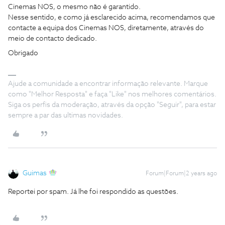
Cinemas NOS, o mesmo não é garantido.
Nesse sentido, e como já esclarecido acima, recomendamos que
contacte a equipa dos Cinemas NOS, diretamente, através do
meio de contacto dedicado.
Obrigado
Ajude a comunidade a encontrar informação relevante. Marque
como "Melhor Resposta" e faça "Like" nos melhores comentários.
Siga os perfis da moderação, através da opção "Seguir", para estar
sempre a par das ultimas novidades.
Guimas
Forum|Forum|2 years ago
Reportei por spam. Já lhe foi respondido as questões.