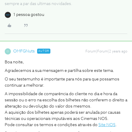
sempre a par das ultimas novidades.
1 pessoa gostou
OMFGNuts
AUTOR
Forum|Forum|2 years ago
O
Boa noite,
Agradecemos a sua mensagem e partilha sobre este tema.
O seu testemunho é importante para nós para que possamos
continuar a melhorar.
A impossibilidade de comparência do cliente no dia e hora da
sessão ou o erro na escolha dos bilhetes não conferem o direito a
alteração ou devolução do valor dos mesmos.
A aquisição dos bilhetes apenas poderá ser anulada por causas
técnicas ou operacionais imputáveis aos Cinemas NOS.
Pode consultar os termos e condições através do
Site NOS
.