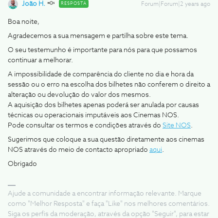
João H.
RESPOSTA
Forum|Forum|2 years ago
Boa noite,
Agradecemos a sua mensagem e partilha sobre este tema.
O seu testemunho é importante para nós para que possamos
continuar a melhorar.
A impossibilidade de comparência do cliente no dia e hora da
sessão ou o erro na escolha dos bilhetes não conferem o direito a
alteração ou devolução do valor dos mesmos.
A aquisição dos bilhetes apenas poderá ser anulada por causas
técnicas ou operacionais imputáveis aos Cinemas NOS.
Pode consultar os termos e condições através do
Site NOS
.
Sugerimos que coloque a sua questão diretamente aos cinemas
NOS através do meio de contacto apropriado
aqui
.
Obrigado
Ajude a comunidade a encontrar informação relevante. Marque
como "Melhor Resposta" e faça "Like" nos melhores comentários.
Siga os perfis da moderação, através da opção "Seguir", para estar