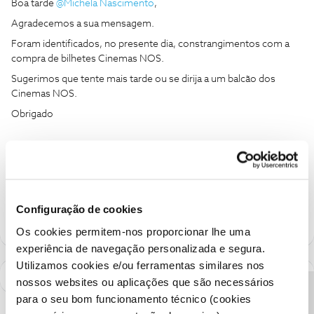
Boa tarde ​
@Michela Nascimento
,
Agradecemos a sua mensagem.
Foram identificados, no presente dia, constrangimentos com a
compra de bilhetes Cinemas NOS.
Sugerimos que tente mais tarde ou se dirija a um balcão dos
Cinemas NOS.
Obrigado
Ajude a comunidade a encontrar informação relevante. Marque
como "Melhor Resposta" e faça "Like" nos melhores comentários.
Siga os perfis da moderação, através da opção "Seguir", para estar
sempre a par das ultimas novidades.
Configuração de cookies
Os cookies permitem-nos proporcionar lhe uma
experiência de navegação personalizada e segura.
Utilizamos cookies e/ou ferramentas similares nos
nossos websites ou aplicações que são necessários
para o seu bom funcionamento técnico (cookies