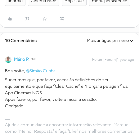
android
Cinema NOS
App issue
menu persistence
Mais antigos primeiro
10 Comentários
Mário P.
Forum|Forum|1 year ago
Boa noite, ​
@Simão Cunha
Sugerimos que, por favor, aceda às definições do seu
equipamento e que faça “Clear Cache” e “Forçar a paragem” da
App Cinemas NOS.
Após fazê-lo, por favor, volte a iniciar a sessão.
Obrigado,
Ajude a comunidade a encontrar informação relevante. Marque
como "Melhor Resposta" e faça "Like" nos melhores comentários.