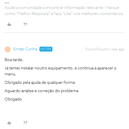
Ajude a comunidade a encontrar informação relevante. Marque
como "Melhor Resposta" e faça "Like" nos melhores comentários.
Simão Cunha
AUTOR
Forum|Forum|1 year ago
S
Boa tarde,
Já tentei instalar noutro equipamento, e continua a aparecer o
menu.
Obrigado pela ajuda de qualquer forma
Aguardo análise e correção do problema
Obrigado