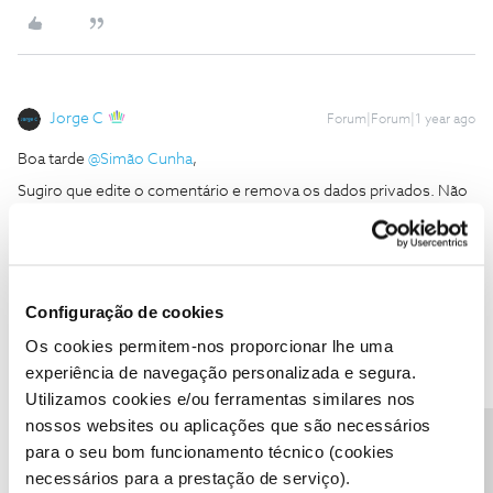
Jorge C
Forum|Forum|1 year ago
Boa tarde ​
@Simão Cunha
,
Sugiro que edite o comentário e remova os dados privados. Não
se esqueça que qualquer informação partilhada no fórum NOS é
publica e de livre acesso a qualquer pessoa.
Pode nas definições da App Cinema NOS forçar a paragem,
apagar dados e cache, por esta ordem. Faça login novamente e se
Configuração de cookies
não resolver é um bug da App que terá de ser analisado.
Os cookies permitem-nos proporcionar lhe uma
Obrigado.
experiência de navegação personalizada e segura.
Utilizamos cookies e/ou ferramentas similares nos
Ajude a comunidade do Fórum NOS com “Likes” e “Melhor
nossos websites ou aplicações que são necessários
Resposta” nas soluções mais úteis. Siga o perfil para acompanhar
para o seu bom funcionamento técnico (cookies
dicas, ajuda e novidades do Fórum NOS.
necessários para a prestação de serviço).