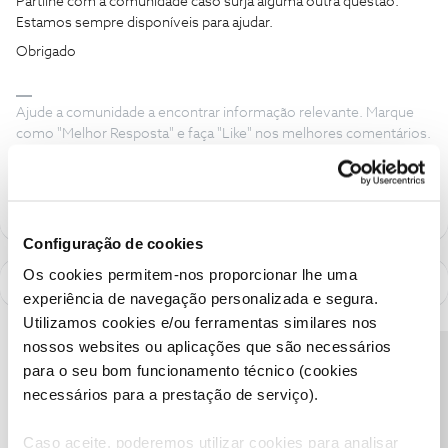
Partilhe com a comunidade caso surja alguma outra questão.
Estamos sempre disponíveis para ajudar.
Obrigado
Ajude a comunidade a encontrar informação relevante. Marque
como "Melhor Resposta" e faça "Like" nos melhores comentários.
Siga os perfis da moderação, através da opção "Seguir", para estar
sempre a par das ultimas novidades.
Configuração de cookies
Os cookies permitem-nos proporcionar lhe uma
experiência de navegação personalizada e segura.
Utilizamos cookies e/ou ferramentas similares nos
nossos websites ou aplicações que são necessários
Precisa de ajuda?
para o seu bom funcionamento técnico (cookies
necessários para a prestação de serviço).
Caso aceite, poderemos utilizar cookies para analisar