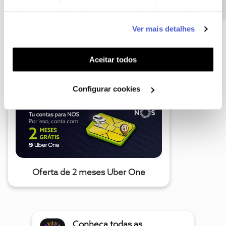
informação estatística (cookies de analítica), adaptar
este serviço às suas preferências e apresentar-lhe
Ver mais detalhes
funcionalidades (cookies de personalização e
funcionalidade) e adaptar anúncios aos seus interesses
A poupança que COMBINA
(cookies de publicidade personalizada). Pode gerir a
Aceitar todos
utilização dos cookies clicando em "
Configurar
Cookies
".
Configurar cookies
Oferta de 2 meses Uber One
Conheça todas as