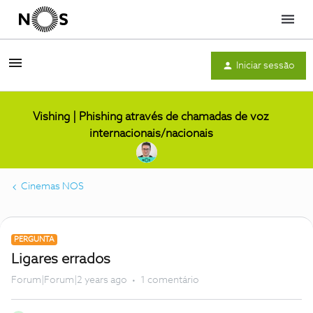
Menu
Iniciar sessão
Vishing | Phishing através de chamadas de voz
internacionais/nacionais
Cinemas NOS
PERGUNTA
Ligares errados
Forum|Forum|2 years ago
1 comentário