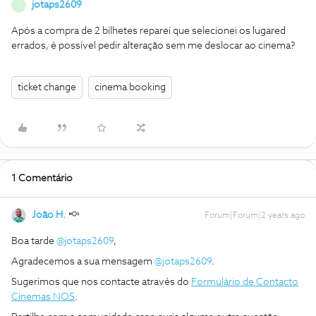
jotaps2609
J
Após a compra de 2 bilhetes reparei que selecionei os lugared
errados, é possível pedir alteração sem me deslocar ao cinema?
ticket change
cinema booking
1 Comentário
João H.
Forum|Forum|2 years ago
Boa tarde
@jotaps2609
,
Agradecemos a sua mensagem
@jotaps2609
.
Sugerimos que nos contacte através do
Formulário de Contacto
Cinemas NOS
.