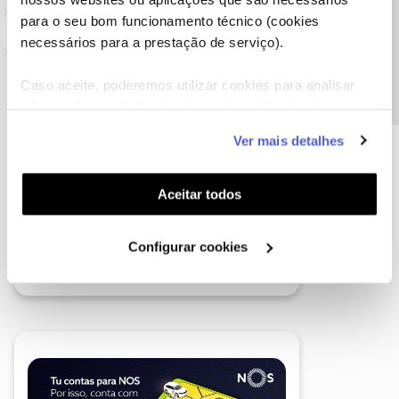
Precisa de ajuda?
para o seu bom funcionamento técnico (cookies
necessários para a prestação de serviço).
Caso aceite, poderemos utilizar cookies para analisar
informação estatística (cookies de analítica), adaptar
este serviço às suas preferências e apresentar-lhe
Ver mais detalhes
funcionalidades (cookies de personalização e
funcionalidade) e adaptar anúncios aos seus interesses
(cookies de publicidade personalizada). Pode gerir a
Aceitar todos
utilização dos cookies clicando em "
Configurar
Cookies
".
Configurar cookies
A poupança que COMBINA