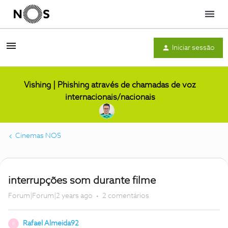
Menu
Iniciar sessão
Vishing | Phishing através de chamadas de voz
internacionais/nacionais
Cinemas NOS
interrupções som durante filme
Forum|Forum|2 years ago
2 comentários
Rafael Almeida92
R