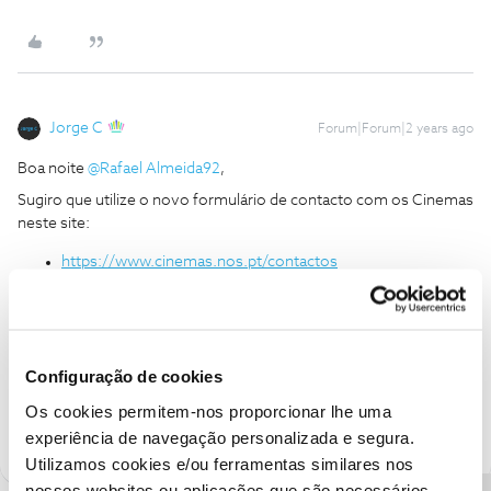
Jorge C
Forum|Forum|2 years ago
Boa noite
@Rafael Almeida92
,
Sugiro que utilize o novo formulário de contacto com os Cinemas
neste site:
https://www.cinemas.nos.pt/contactos
Obrigado.
Ajude a comunidade do Fórum NOS com “Likes” e “Melhor
Configuração de cookies
Resposta” nas soluções mais úteis. Siga o perfil para acompanhar
Os cookies permitem-nos proporcionar lhe uma
dicas, ajuda e novidades do Fórum NOS.
experiência de navegação personalizada e segura.
Utilizamos cookies e/ou ferramentas similares nos
nossos websites ou aplicações que são necessários