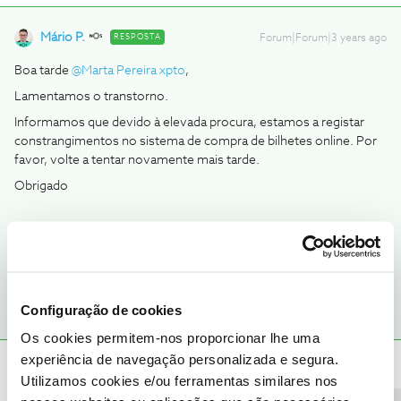
Mário P.
RESPOSTA
Forum|Forum|3 years ago
Boa tarde
@Marta Pereira xpto
,
Lamentamos o transtorno.
Informamos que devido à elevada procura, estamos a registar
constrangimentos no sistema de compra de bilhetes online. Por
favor, volte a tentar novamente mais tarde.
Obrigado
Ajude a comunidade a encontrar informação relevante. Marque
como "Melhor Resposta" e faça "Like" nos melhores comentários.
Configuração de cookies
Os cookies permitem-nos proporcionar lhe uma
experiência de navegação personalizada e segura.
Marta Pereira xpto
AUTOR
Forum|Forum|3 years ago
M
Utilizamos cookies e/ou ferramentas similares nos