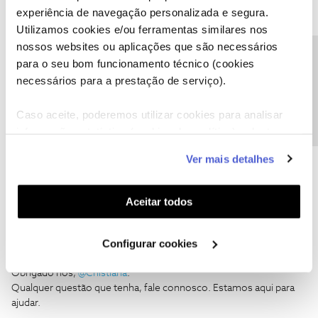
experiência de navegação personalizada e segura.
Criistiana
AUTOR
Forum|Forum|2 years ago
C
Utilizamos cookies e/ou ferramentas similares nos
nossos websites ou aplicações que são necessários
Aparentemente esse filme não faz parte dos que estão a ser
Precisa de ajuda?
para o seu bom funcionamento técnico (cookies
exibidos
necessários para a prestação de serviço).
https://www.cinemas.nos.pt/oscares-2024
Caso aceite, poderemos utilizar cookies para analisar
Obrigada
informação estatística (cookies de analítica), adaptar
este serviço às suas preferências e apresentar-lhe
Ver mais detalhes
funcionalidades (cookies de personalização e
1 pessoa gostou
funcionalidade) e adaptar anúncios aos seus interesses
(cookies de publicidade personalizada). Pode gerir a
Aceitar todos
utilização dos cookies clicando em "
Configurar
Cookies
".
Configurar cookies
Mário P.
Forum|Forum|2 years ago
Obrigado nós,
@Criistiana
.
Qualquer questão que tenha, fale connosco. Estamos aqui para
ajudar.