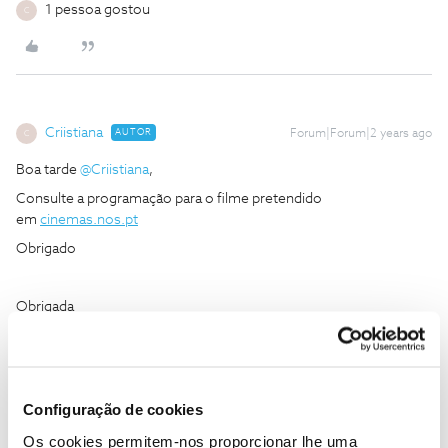
1 pessoa gostou
C
Criistiana
AUTOR
Forum|Forum|2 years ago
C
Boa tarde
@Criistiana
,
Consulte a programação para o filme pretendido
em
cinemas.nos.pt
Obrigado
Obrigada
1 pessoa gostou
Configuração de cookies
Os cookies permitem-nos proporcionar lhe uma