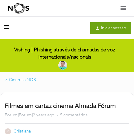
Menu
Iniciar sessão
Vishing | Phishing através de chamadas de voz
internacionais/nacionais
Cinemas NOS
Filmes em cartaz cinema Almada Fórum
Forum|Forum|2 years ago
5 comentários
Criistiana
C