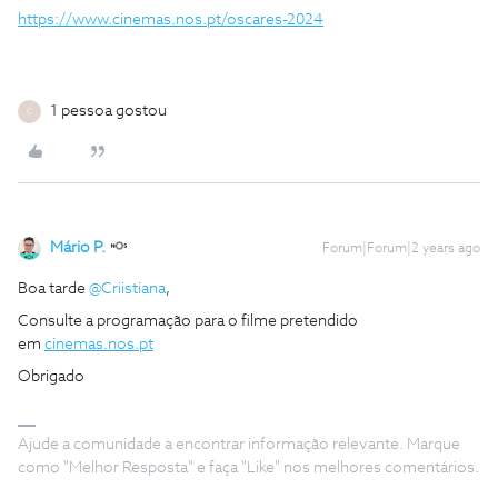
https://www.cinemas.nos.pt/oscares-2024
1 pessoa gostou
C
Mário P.
Forum|Forum|2 years ago
Boa tarde
@Criistiana
,
Consulte a programação para o filme pretendido
em
cinemas.nos.pt
Obrigado
Ajude a comunidade a encontrar informação relevante. Marque
como "Melhor Resposta" e faça "Like" nos melhores comentários.