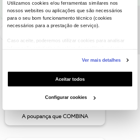
Utilizamos cookies e/ou ferramentas similares nos
nossos websites ou aplicações que são necessários
Precisa de ajuda?
para o seu bom funcionamento técnico (cookies
necessários para a prestação de serviço).
Caso aceite, poderemos utilizar cookies para analisar
informação estatística (cookies de analítica), adaptar
este serviço às suas preferências e apresentar-lhe
Ver mais detalhes
funcionalidades (cookies de personalização e
funcionalidade) e adaptar anúncios aos seus interesses
(cookies de publicidade personalizada). Pode gerir a
Aceitar todos
utilização dos cookies clicando em "
Configurar
Cookies
".
Configurar cookies
A poupança que COMBINA