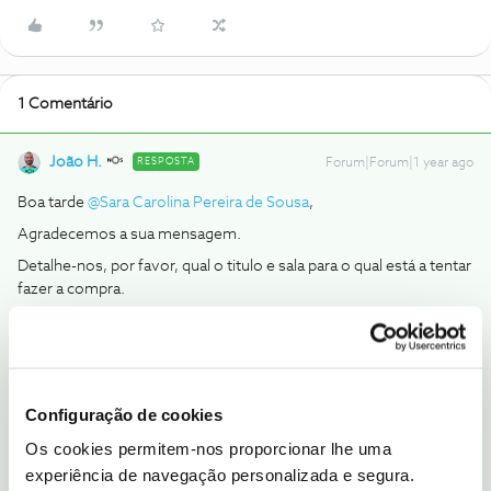
1 Comentário
João H.
RESPOSTA
Forum|Forum|1 year ago
Boa tarde ​
@Sara Carolina Pereira de Sousa
,
Agradecemos a sua mensagem.
Detalhe-nos, por favor, qual o titulo e sala para o qual está a tentar
fazer a compra.
Indique-nos, por favor, em que campo inseriu o código.
Obrigado
Configuração de cookies
Ajude a comunidade a encontrar informação relevante. Marque
como "Melhor Resposta" e faça "Like" nos melhores comentários.
Os cookies permitem-nos proporcionar lhe uma
Siga os perfis da moderação, através da opção "Seguir", para estar
experiência de navegação personalizada e segura.
sempre a par das ultimas novidades.