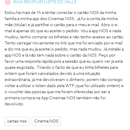
IANA REINFKJEN LEITE DO VALLE
I
Estou há mais de 1h a tentar conectar o cartão NOS da minha
família à minha app dos Cinemas NOS…já fui à conta da minha
mãe (titular) e já partilhei o cartão para o meu e-mail. Abro o e-
mail é apenas diz que eu aceitei o pedido. Vou à app NOS e nada
mudou, tenho comprar os bilhetes e não tenho acesso ao cartão.
Tento carregar novamente no link que me foi enviado por e-mail
e diz-me que eu já aceitei o pedido, mas nada mudou. Já instalei a
app NOS e lá não tem nada sobre o cartão da NOS. Peço por
favor uma resposta rápida pois a sessão que eu quero ver já está
quase esgotada…Tirando o facto de que eu tinha bilhetes para
ontem que foram cancelados devido à uma situação
extraordinária, já me devolveram o dinheiro, porém não consigo
voltar a utilizar o token dado pela WTF (que foi utilizado ontem) e
o voucher das pipocas que me foram oferecidas por ser a
primeira compra na App Cinemas NOS também não foi
devolvido.
cartao nos
Cinema NOS