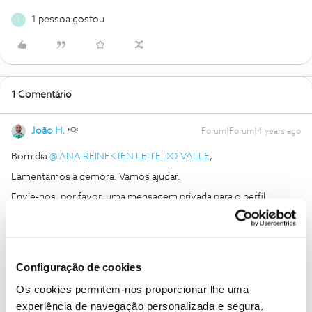
1 pessoa gostou
J
1 Comentário
João H.
Forum|Forum|4 years ago
Bom dia
@IANA REINFKJEN LEITE DO VALLE
,
Lamentamos a demora. Vamos ajudar.
Envie-nos, por favor, uma mensagem privada para o perfil
@Fórum
com o seu número de cliente NOS.
Obrigado
Configuração de cookies
Ajude a comunidade a encontrar informação relevante. Marque
Os cookies permitem-nos proporcionar lhe uma
como "Melhor Resposta" e faça "Like" nos melhores comentários.
Siga os perfis da moderação, através da opção "Seguir", para estar
experiência de navegação personalizada e segura.