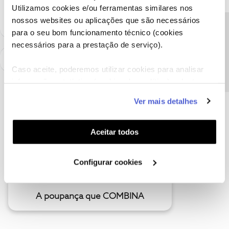
sempre a par das ultimas novidades.
Utilizamos cookies e/ou ferramentas similares nos
nossos websites ou aplicações que são necessários
Precisa de ajuda?
para o seu bom funcionamento técnico (cookies
necessários para a prestação de serviço).
Caso aceite, poderemos utilizar cookies para analisar
informação estatística (cookies de analítica), adaptar
este serviço às suas preferências e apresentar-lhe
Ver mais detalhes
funcionalidades (cookies de personalização e
funcionalidade) e adaptar anúncios aos seus interesses
(cookies de publicidade personalizada). Pode gerir a
Aceitar todos
utilização dos cookies clicando em "
Configurar
Cookies
".
Configurar cookies
A poupança que COMBINA