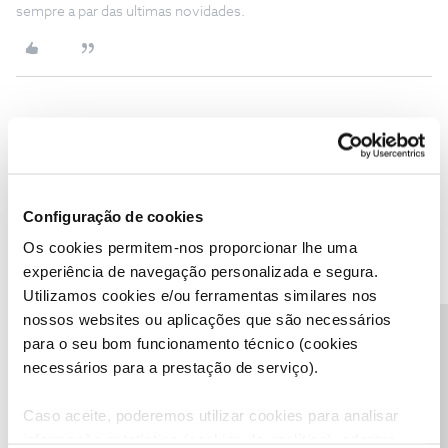
sempre a par das ultimas novidades.
André Jin
AUTOR
Forum|Forum|1 year ago
A
Boa tarde,
Eu já desinstalei e voltei a instalar a App, mas continua com o
Configuração de cookies
mesmo problema.
Os cookies permitem-nos proporcionar lhe uma
Obrigado
experiência de navegação personalizada e segura.
Utilizamos cookies e/ou ferramentas similares nos
nossos websites ou aplicações que são necessários
Precisa de ajuda?
para o seu bom funcionamento técnico (cookies
necessários para a prestação de serviço).
Jorge C
Forum|Forum|1 year ago
Caso aceite, poderemos utilizar cookies para analisar
Boa tarde
@André Jin
,
informação estatística (cookies de analítica), adaptar