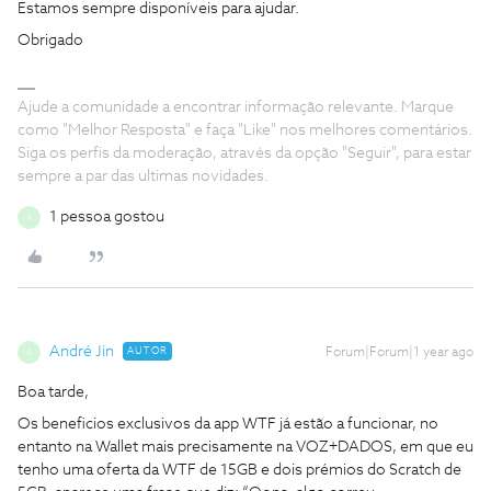
Estamos sempre disponíveis para ajudar.
Obrigado
Ajude a comunidade a encontrar informação relevante. Marque
como "Melhor Resposta" e faça "Like" nos melhores comentários.
Siga os perfis da moderação, através da opção "Seguir", para estar
sempre a par das ultimas novidades.
1 pessoa gostou
A
André Jin
AUTOR
Forum|Forum|1 year ago
A
Boa tarde,
Os beneficios exclusivos da app WTF já estão a funcionar, no
entanto na Wallet mais precisamente na VOZ+DADOS, em que eu
tenho uma oferta da WTF de 15GB e dois prémios do Scratch de