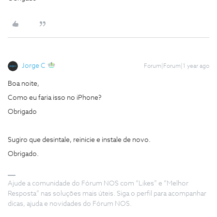
Jorge C
Forum|Forum|1 year ago
Boa noite,
Como eu faria isso no iPhone?
Obrigado
Sugiro que desintale, reinicie e instale de novo.
Obrigado.
Ajude a comunidade do Fórum NOS com “Likes” e “Melhor
Resposta” nas soluções mais úteis. Siga o perfil para acompanhar
dicas, ajuda e novidades do Fórum NOS.