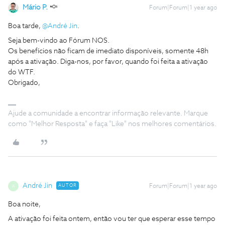
Mário P.
Forum|Forum|1 year ago
Boa tarde,
@André Jin
.
Seja bem-vindo ao Fórum NOS.
Os benefícios não ficam de imediato disponíveis, somente 48h
após a ativação. Diga-nos, por favor, quando foi feita a ativação
do WTF.
Obrigado,
Ajude a comunidade a encontrar informação relevante. Marque
como "Melhor Resposta" e faça "Like" nos melhores comentários.
André Jin
AUTOR
Forum|Forum|1 year ago
A
Boa noite,
A ativação foi feita ontem, então vou ter que esperar esse tempo