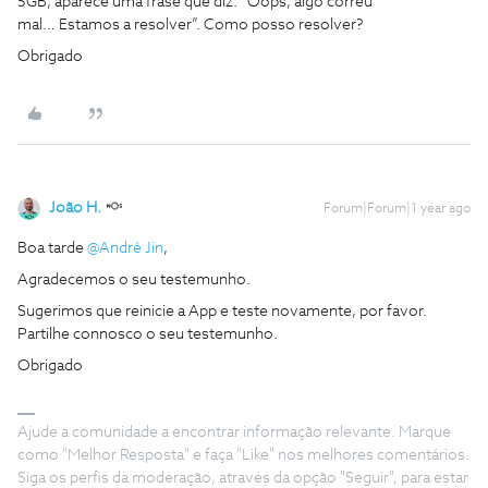
5GB, aparece uma frase que diz: “Oops, algo correu
mal… Estamos a resolver”. Como posso resolver?
Obrigado
João H.
Forum|Forum|1 year ago
Boa tarde
@André Jin
,
Agradecemos o seu testemunho.
Sugerimos que reinicie a App e teste novamente, por favor.
Partilhe connosco o seu testemunho.
Obrigado
Ajude a comunidade a encontrar informação relevante. Marque
como "Melhor Resposta" e faça "Like" nos melhores comentários.
Siga os perfis da moderação, através da opção "Seguir", para estar