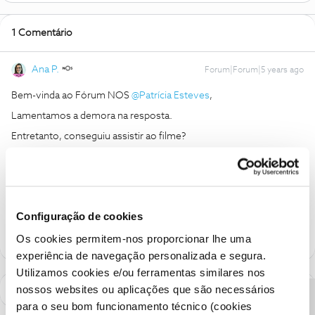
1 Comentário
Ana P.
Forum|Forum|5 years ago
Bem-vinda ao Fórum NOS
@Patrícia Esteves
,
Lamentamos a demora na resposta.
Entretanto, conseguiu assistir ao filme?
Obrigada
Ajude a comunidade a encontrar informação relevante. Marque
como "Melhor Resposta" e faça "Like" nos melhores comentários.
Configuração de cookies
Os cookies permitem-nos proporcionar lhe uma
experiência de navegação personalizada e segura.
Utilizamos cookies e/ou ferramentas similares nos
nossos websites ou aplicações que são necessários
para o seu bom funcionamento técnico (cookies