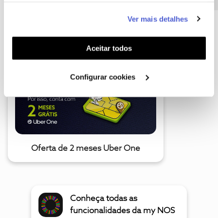
este serviço às suas preferências e apresentar-lhe
Ver mais detalhes
funcionalidades (cookies de personalização e
A poupança que COMBINA
funcionalidade) e adaptar anúncios aos seus interesses
(cookies de publicidade personalizada). Pode gerir a
Aceitar todos
utilização dos cookies clicando em "
Configurar
Cookies
".
Configurar cookies
Oferta de 2 meses Uber One
Conheça todas as
funcionalidades da my NOS