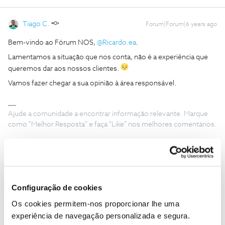
Tiago C.
Forum|Forum|6 years ago
Bem-vindo ao Fórum NOS,
@Ricardo.ea
.
Lamentamos a situação que nos conta, não é a experiência que
queremos dar aos nossos clientes.
Vamos fazer chegar a sua opinião à área responsável.
Ajude a comunidade a encontrar informação relevante. Marque
como "Melhor Resposta" e faça "Like" nos melhores comentários.
Ricardo.ea
AUTOR
Forum|Forum|6 years ago
R
Configuração de cookies
Obrigado
@Tiago C.
não sabia a quem contactar, e o que mais
Os cookies permitem-nos proporcionar lhe uma
custa é mesmo pagar e não ter uma boa experiência.
experiência de navegação personalizada e segura.