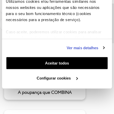
Utilizamos cookies e/ou ferramentas similares nos
nossos websites ou aplicações que são necessários
Precisa de ajuda?
para o seu bom funcionamento técnico (cookies
necessários para a prestação de serviço).
Caso aceite, poderemos utilizar cookies para analisar
informação estatística (cookies de analítica), adaptar
este serviço às suas preferências e apresentar-lhe
Ver mais detalhes
funcionalidades (cookies de personalização e
funcionalidade) e adaptar anúncios aos seus interesses
(cookies de publicidade personalizada). Pode gerir a
Aceitar todos
utilização dos cookies clicando em "
Configurar
Cookies
".
Configurar cookies
A poupança que COMBINA