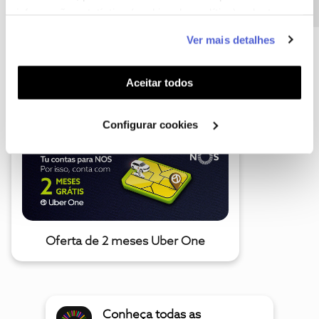
informação estatística (cookies de analítica), adaptar
este serviço às suas preferências e apresentar-lhe
Ver mais detalhes
funcionalidades (cookies de personalização e
funcionalidade) e adaptar anúncios aos seus interesses
A poupança que COMBINA
(cookies de publicidade personalizada). Pode gerir a
Aceitar todos
utilização dos cookies clicando em "
Configurar
Cookies
".
Configurar cookies
Oferta de 2 meses Uber One
Conheça todas as