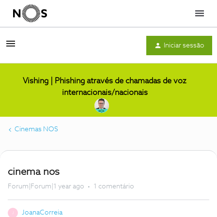
Menu
Iniciar sessão
Vishing | Phishing através de chamadas de voz
internacionais/nacionais
Cinemas NOS
cinema nos
Forum|Forum|1 year ago
1 comentário
JoanaCorreia
J