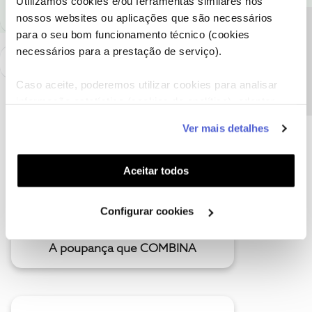
Utilizamos cookies e/ou ferramentas similares nos
nossos websites ou aplicações que são necessários
Precisa de ajuda?
para o seu bom funcionamento técnico (cookies
necessários para a prestação de serviço).
Caso aceite, poderemos utilizar cookies para analisar
informação estatística (cookies de analítica), adaptar
este serviço às suas preferências e apresentar-lhe
Ver mais detalhes
funcionalidades (cookies de personalização e
funcionalidade) e adaptar anúncios aos seus interesses
(cookies de publicidade personalizada). Pode gerir a
Aceitar todos
utilização dos cookies clicando em "
Configurar
Cookies
".
Configurar cookies
A poupança que COMBINA