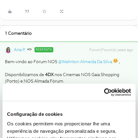
1 Comentário
Ana P.
RESPOSTA
Forum|Forum|6 years ago
Bem-vindo ao Fórum NOS
@Welinton Almeida Da Silva
,
Disponibilizamos de
4DX
nos Cinemas NOS Gaia Shopping
(Porto) e NOS Almada Fórum.
Caso tenha mais alguma dúvida ou sugestão, partilhe connosco.
Obrigada
Configuração de cookies
Os cookies permitem-nos proporcionar lhe uma
Ajude a comunidade a encontrar informação relevante. Marque
experiência de navegação personalizada e segura.
como "Melhor Resposta" e faça "Like" nos melhores comentários.