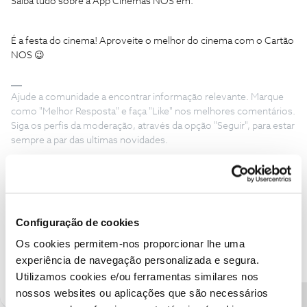
Saiba tudo sobre a App Cinemas NOS em:
É a festa do cinema! Aproveite o melhor do cinema com o Cartão
NOS 😉
Ajude a comunidade a encontrar informação relevante. Marque
como "Melhor Resposta" e faça "Like" nos melhores comentários.
Siga os perfis da moderação, através da opção "Seguir", para estar
sempre a par das ultimas novidades.
campanhas
cinemas
cartao nos
Cinema NOS
cartão nos digital
pipocas
app nos
novembro
Configuração de cookies
App Cinemas NOS
Cartão Cinemas NOS
Os cookies permitem-nos proporcionar lhe uma
experiência de navegação personalizada e segura.
5 pessoas gostaram
Utilizamos cookies e/ou ferramentas similares nos
nossos websites ou aplicações que são necessários