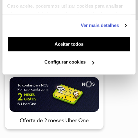
Caso aceite, poderemos utilizar cookies para analisar
informação estatística (cookies de analítica), adaptar
este serviço às suas preferências e apresentar-lhe
Ver mais detalhes
funcionalidades (cookies de personalização e
funcionalidade) e adaptar anúncios aos seus interesses
(cookies de publicidade personalizada). Pode gerir a
Aceitar todos
A poupança que COMBINA
utilização dos cookies clicando em "
Configurar
Cookies
".
Configurar cookies
Oferta de 2 meses Uber One