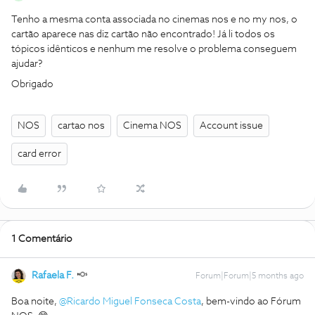
Tenho a mesma conta associada no cinemas nos e no my nos, o
cartão aparece nas diz cartão não encontrado! Já li todos os
tópicos idênticos e nenhum me resolve o problema conseguem
ajudar?
Obrigado
NOS
cartao nos
Cinema NOS
Account issue
card error
1 Comentário
Rafaela F.
Forum|Forum|5 months ago
Boa noite, ​
@Ricardo Miguel Fonseca Costa
, bem-vindo ao Fórum