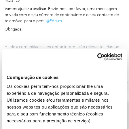
NOS. 😊
Vamos ajudar a analisar. Envie-nos, por favor, uma mensagem
privada com o seu número de contribuinte e o seu contacto de
telemóvel para o perfil ​
@Fórum
.
Obrigada
Ajude a comunidade a encontrar informação relevante. Marque
como "Melhor Resposta" e faça "Like" nos melhores comentários.
Siga os perfis da moderação, através da opção "Seguir", para estar
sempre a par das últimas novidades.
Configuração de cookies
Os cookies permitem-nos proporcionar lhe uma
experiência de navegação personalizada e segura.
Utilizamos cookies e/ou ferramentas similares nos
nossos websites ou aplicações que são necessários
Precisa de ajuda?
para o seu bom funcionamento técnico (cookies
necessários para a prestação de serviço).