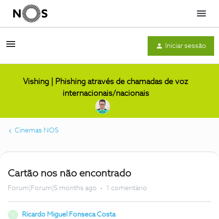
Menu
Iniciar sessão
Vishing | Phishing através de chamadas de voz
internacionais/nacionais
Cinemas NOS
Cartão nos não encontrado
Forum|Forum|5 months ago
1 comentário
Ricardo Miguel Fonseca Costa
R