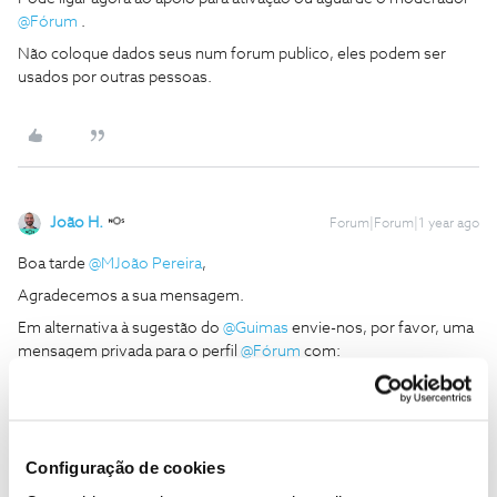
@Fórum
.
Não coloque dados seus num forum publico, eles podem ser
usados por outras pessoas.
João H.
Forum|Forum|1 year ago
Boa tarde
@MJoão Pereira
,
Agradecemos a sua mensagem.
Em alternativa à sugestão do
@Guimas
envie-nos, por favor, uma
mensagem privada para o perfil
@Fórum
com:
O seu número de cliente NOS;
Número de contribuinte associado ao contrato;
Obrigado
Configuração de cookies