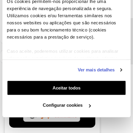
Os cookies permitem-nos proporcionar lhe uma
Ajude a comunidade a encontrar informação relevante. Marque
experiência de navegação personalizada e segura.
como "Melhor Resposta" e faça "Like" nos melhores comentários.
Utilizamos cookies e/ou ferramentas similares nos
Siga os perfis da moderação, através da opção "Seguir", para estar
nossos websites ou aplicações que são necessários
sempre a par das ultimas novidades.
Precisa de ajuda?
para o seu bom funcionamento técnico (cookies
necessários para a prestação de serviço).
Caso aceite, poderemos utilizar cookies para analisar
informação estatística (cookies de analítica), adaptar
este serviço às suas preferências e apresentar-lhe
Ver mais detalhes
funcionalidades (cookies de personalização e
funcionalidade) e adaptar anúncios aos seus interesses
(cookies de publicidade personalizada). Pode gerir a
Aceitar todos
utilização dos cookies clicando em "
Configurar
Cookies
".
Configurar cookies