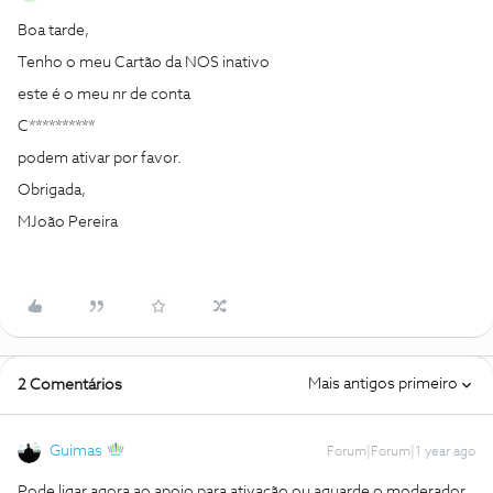
Boa tarde,
Tenho o meu Cartão da NOS inativo
este é o meu nr de conta
C**********
podem ativar por favor.
Obrigada,
MJoão Pereira
Mais antigos primeiro
2 Comentários
Guimas
Forum|Forum|1 year ago
Pode ligar agora ao apoio para ativação ou aguarde o moderador