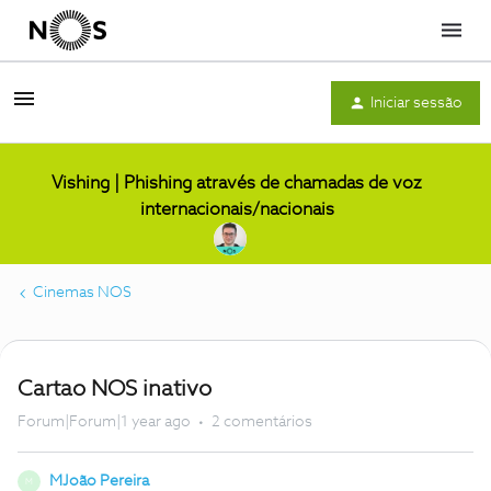
Menu
Iniciar sessão
Vishing | Phishing através de chamadas de voz
internacionais/nacionais
Cinemas NOS
Cartao NOS inativo
Forum|Forum|1 year ago
2 comentários
MJoão Pereira
M