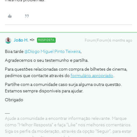
mesmos problemas.
João H.
RESPOSTA
Forum|Forum|6 months ago
Boa tarde ​
@Diogo Miguel Pinto Teixeira
,
Agradecemos o seu testemunho e partilha.
Para questões relacionadas com compra de bilhetes de cinema,
pedimos que contacte através do
formulário apropriado
.
Partilhe com a comunidade caso surja alguma outra questão.
Estamos sempre disponíveis para ajudar.
Obrigado
Ajude a comunidade a encontrar informação relevante. Marque
como "Melhor Resposta" e faça "Like" nos melhores comentários.
Siga os perfis da moderação, através da opção "Seguir", para estar