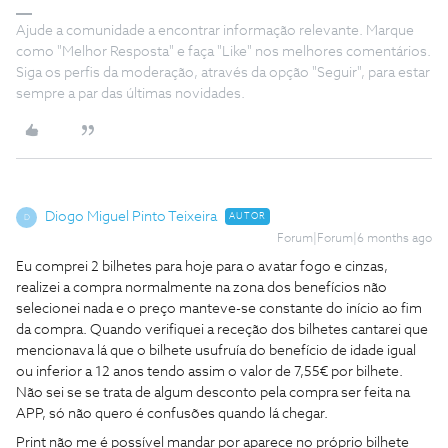
Ajude a comunidade a encontrar informação relevante. Marque
como "Melhor Resposta" e faça "Like" nos melhores comentários.
Siga os perfis da moderação, através da opção "Seguir", para estar
sempre a par das últimas novidades.
Diogo Miguel Pinto Teixeira
AUTOR
D
Forum|Forum|6 months ago
Eu comprei 2 bilhetes para hoje para o avatar fogo e cinzas,
realizei a compra normalmente na zona dos benefícios não
selecionei nada e o preço manteve-se constante do início ao fim
da compra. Quando verifiquei a receção dos bilhetes cantarei que
mencionava lá que o bilhete usufruía do benefício de idade igual
ou inferior a 12 anos tendo assim o valor de 7,55€ por bilhete.
Não sei se se trata de algum desconto pela compra ser feita na
APP, só não quero é confusões quando lá chegar.
Print não me é possível mandar por aparece no próprio bilhete