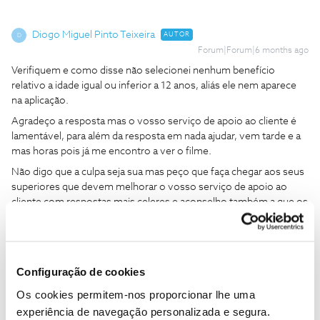
Diogo Miguel Pinto Teixeira
AUTOR
D
Forum|Forum|6 months ago
Verifiquem e como disse não selecionei nenhum benefício
relativo a idade igual ou inferior a 12 anos, aliás ele nem aparece
na aplicação.
Agradeço a resposta mas o vosso serviço de apoio ao cliente é
lamentável, para além da resposta em nada ajudar, vem tarde e a
mas horas pois já me encontro a ver o filme.
Não digo que a culpa seja sua mas peço que faça chegar aos seus
superiores que devem melhorar o vosso serviço de apoio ao
cliente com respostas mais celeres e aconselho também a que os
seus superiores vão ver e usem a APP para saberem como esta
está a funcionar na realidade para corrigir os outros erros e não se
limitarem a achar que as coisas estão a funcionar como o
planeado para posteriormente dar formação adequada aos seus
Configuração de cookies
colaboradores.
Os cookies permitem-nos proporcionar lhe uma
experiência de navegação personalizada e segura.