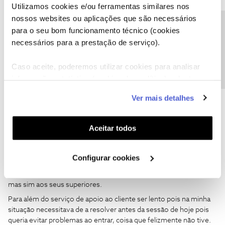
Utilizamos cookies e/ou ferramentas similares nos
nossos websites ou aplicações que são necessários
Precisa de ajuda?
para o seu bom funcionamento técnico (cookies
Guimas
Forum|Forum|6 months ago
necessários para a prestação de serviço).
Os superiores não verificam nada a seu pedido. Tem que explicar
Caso aceite, poderemos utilizar cookies para analisar
bem as coisas e cooperar
informação estatística (cookies de analítica), adaptar
este serviço às suas preferências e apresentar-lhe
Ver mais detalhes
funcionalidades (cookies de personalização e
funcionalidade) e adaptar anúncios aos seus interesses
(cookies de publicidade personalizada). Pode gerir a
Aceitar todos
utilização dos cookies clicando em "
Configurar
Diogo Miguel Pinto Teixeira
AUTOR
D
Cookies
".
Forum|Forum|6 months ago
Configurar cookies
Apenas peço a Sra Rafaela que faça chegar este feedback a quem
de direito pois não lhe atribuo a responsabilidade da situação a ela
mas sim aos seus superiores.
Para além do serviço de apoio ao cliente ser lento pois na minha
situação necessitava de a resolver antes da sessão de hoje pois
queria evitar problemas ao entrar, coisa que felizmente não tive.